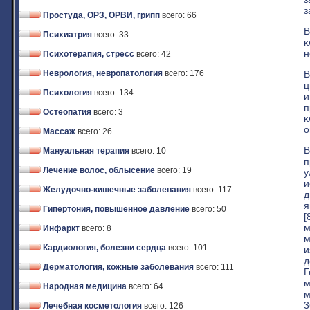
з
Простуда, ОРЗ, ОРВИ, грипп
всего: 66
В
Психиатрия
всего: 33
к
н
Психотерапия, стресс
всего: 42
В
Неврология, невропатология
всего: 176
ц
Психология
всего: 134
и
п
Остеопатия
всего: 3
к
о
Массаж
всего: 26
В
Мануальная терапия
всего: 10
п
Лечение волос, облысение
всего: 19
у
и
Желудочно-кишечные заболевания
всего: 117
д
я
Гипертония, повышенное давление
всего: 50
[
м
Инфаркт
всего: 8
м
Кардиология, болезни сердца
всего: 101
и
д
Дерматология, кожные заболевания
всего: 111
Г
м
Народная медицина
всего: 64
м
3
Лечебная косметология
всего: 126