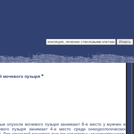
й мочевого пузыря ❞
ные опухоли мочевого пузыря занимают 8-е место у мужчин и
ого пузыря занимает 4-е место среди онкоурологических
I]. Для опухолей мочевого пузыря характерны множественность