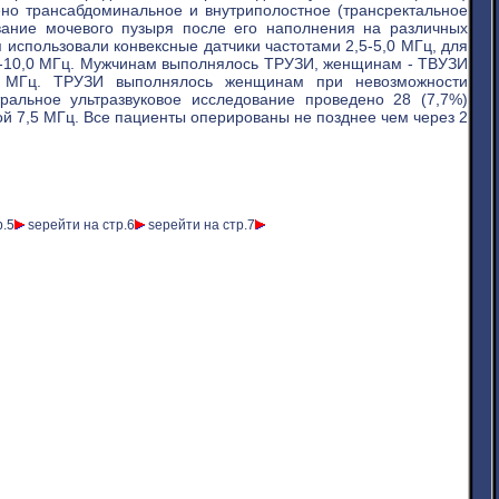
но трансабдоминальное и внутриполостное (трансректальное
ование мочевого пузыря после его наполнения на различных
 использовали конвексные датчики частотами 2,5-5,0 МГц, для
,0-10,0 МГц. Мужчинам выполнялось ТРУЗИ, женщинам - ТВУЗИ
,0 МГц. ТРУЗИ выполнялось женщинам при невозможности
альное ультразвуковое исследование проведено 28 (7,7%)
ой 7,5 МГц. Все пациенты оперированы не позднее чем через 2
р.5
ѕерейти на стр.6
ѕерейти на стр.7