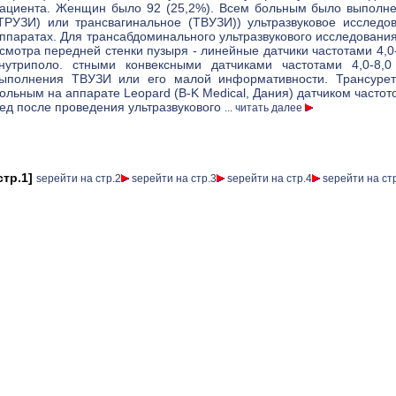
ациента. Женщин было 92 (25,2%). Всем больным было выполне
ТРУЗИ) или трансвагинальное (ТВУЗИ)) ультразвуковое исслед
ппаратах. Для трансабдоминального ультразвукового исследования
смотра передней стенки пузыря - линейные датчики частотами 4
нутриполо. стными конвексными датчиками частотами 4,0-8
ыполнения ТВУЗИ или его малой информативности. Трансуретр
ольным на аппарате Leopard (B-K Medical, Дания) датчиком частот
ед после проведения ультразвукового
... читать далее
стр.1]
ѕерейти на стр.2
ѕерейти на стр.3
ѕерейти на стр.4
ѕерейти на ст