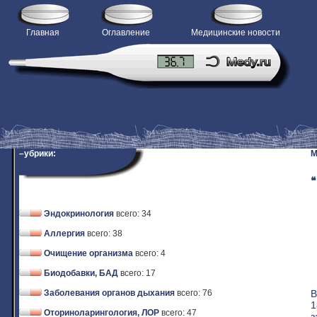
Главная
Оглавление
Медицинские новости
–убрики:
M
❝
Эндокринология
всего: 34
Аллергия
всего: 38
Очищение организма
всего: 4
Биодобавки, БАД
всего: 17
В
Заболевания органов дыхания
всего: 76
1
Оториноларингология, ЛОР
всего: 47
з