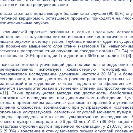
ачатков и частое рецидивирование.
о всех странах в подавляющем большинстве случаев (90-95%) опу
леточной карциномой, оставшиеся проценты приходятся на плос
еэпителиальные опухоли.
 клинической практике основным и самым надежным методом 
истоскопия с получением цитологического или гистологического 
нвазии опухоли в стенку пузыря. Глубина инвазии - один из сущес
ри поражении мышечного слоя стенки (категория Та) невыполнима
летчатки и распространении опухоли на соседние органы (Тз-Т4) 
н составляет 30% при стадии Тг и достигает 65% при стадии Т4 [З].
 качестве методов уточняющей диагностики для определения г
реимущественно используют компьютерную томографию, м
льтразвуковое исследование датчиками частотой 20 МГц и более
сследования, а также достаточно распространенных ректальных
иагностикой в онкоурологии, считают недостаточно эффективным [
вляется важным этапом как в уточнении степени распространеннос
8-11]. Такие преимущества метода как доступность, безболезн
ногократные исследования при динамическом наблюдении. Целя
етода с применением различных датчиков в первичной и уточняю
зучение сложностей, возникающих при ультразвуковом исследов
ополнение ультразвуковой семиотики опухолей мочевого пу
ерцена проведено комплексное ультразвуковое исследование
очевого пузыря в возрасте от 26 до 83 лет. У 317 (86,8%) пациенто
етастазы опухолей другой первичной локализации, у 2 (0,5%) зл
6 (9,9%) - врастание в стенку мочевого пузыря опухолей соседни