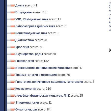
п
Диета
всего: 41
(
а
Похудение
всего: 115
о
в
УЗИ, УЗИ-диагностика
всего: 17
в
б
Лабораторная диагностика
всего: 1
н
Рентгенодиагностика
всего: 8
Диагностика
всего: 28
Урология
всего: 39
[
Акушерство, роды
всего: 50
Гинекология
всего: 132
Венерология, венерические болезни
всего: 47
Травматология и ортопедия
всего: 76
Гипотония, пониженное давление, гипотензия
всего: 7
Косметология
всего: 210
лечебная физическая культура, ЛФК
всего: 25
Эпидемиология
всего: 11
Онкология, рак
всего: 84