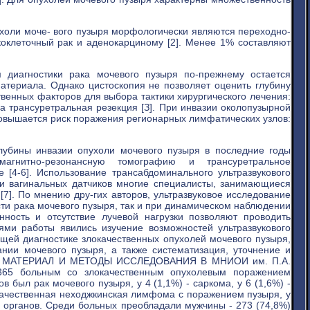
холи моче- вого пузыря морфологически являются переходно-
коклеточный рак и аденокарциному [2]. Менее 1% составляют
диагностики рака мочевого пузыря по-прежнему остается
материала. Однако цистоскопия не позволяет оценить глубину
твенных факторов для выбора тактики хирургического лечения:
 трансуретральная резекция [З]. При инвазии околопузырной
повышается риск поражения регионарных лимфатических узлов:
лубины инвазии опухоли мочевого пузыря в последние годы
агнитно-резонансную томографию и трансуретральное
 [4-6]. Использование трансабдоминального ультразвукового
 и вагинальных датчиков многие специалисты, занимающиеся
7]. По мнению дру-гих авторов, ультразвуковое исследование
ти рака мочевого пузыря, так и при динамическом наблюдении
енность и отсутствие лучевой нагрузки позволяют проводить
ми работы явились изучение возможностей ультразвукового
щей диагностике злокачественных опухолей мочевого пузыря,
ании мочевого пузыря, а также систематизация, уточнение и
зыря. МАТЕРИАЛ И МЕТОДЫ ИССЛЕДОВАНИЯ В МНИОИ им. П.А.
 365 больным со злокачественным опухолевым поражением
в был рак мочевого пузыря, у 4 (1,1%) - саркома, у 6 (1,6%) -
окачественная неходжкинская лимфома с поражением пузыря, у
х органов. Среди больных преобладали мужчины - 273 (74,8%)