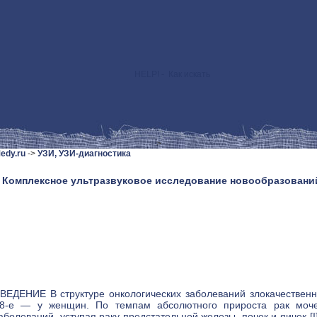
HELP! - Как искать
>
edy.ru
->
УЗИ, УЗИ-диагностика
 Комплексное ультразвуковое исследование новообразовани
ВЕДЕНИЕ В структуре онкологических заболеваний злокачествен
8-е — у женщин. По темпам абсолютного прироста рак мочев
аболеваний, уступая раку предстательной железы, почек и яичек [