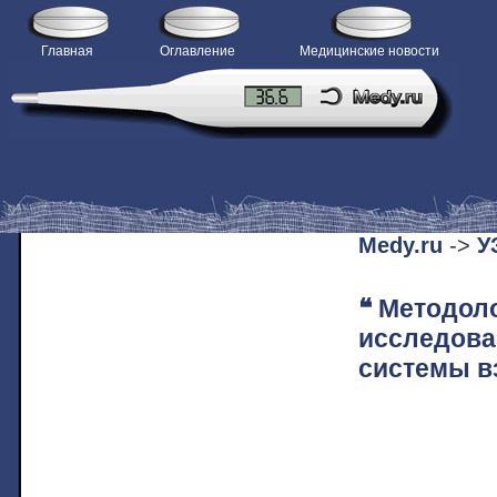
Главная
Оглавление
Медицинские новости
H
Medy.ru
->
У
❝ Методол
исследова
системы в