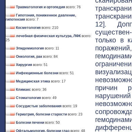
сканирова
транскр
Травматология и ортопедия
всего: 76
транскрани
Гипотония, пониженное давление,
гипотензия
всего: 7
12]. Доп
Косметология
всего: 210
существен-
лечебная физическая культура, ЛФК
всего:
только в к
25
поражен
Эпидемиология
всего: 11
гемодина
Онкология, рак
всего: 84
ограниче
Хирургия
всего: 51
визуализа
Инфекционные болезни
всего: 51
невозмож
Медицинская этика
всего: 17
причин р
Климакс
всего: 36
нарушен
Стоматология
всего: 49
невозможно
Сосудистые заболевания
всего: 19
сопрово
Гериатрия, болезни старости
всего: 23
гемодина
Болезни печени
всего: 50
диффере
Офтальмология, болезни глаз
всего: 48