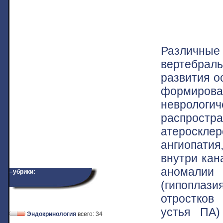
Различны
вертебраль
развития о
формиро
неврол
распро
атероскле
ангиопатия
внутри кан
аномалии
–убрики:
(гипоплаз
отростков
устья ПА)
Эндокринология
всего: 34