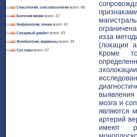
сопровож
Сексология, сексопатология
всего: 68
признакам
Болезни крови
всего: 22
магистрал
Нефрология, почки
всего: 42
ограничен
Сахарный диабет
всего: 43
изза метод
Флебология, варикозы
всего: 39
(локация а
Суставы
всего: 67
Кроме то
определенн
эхолокации
исследован
диагности
выявления
мозга и со
являются 
артерий ве
имеют р
моноплоск