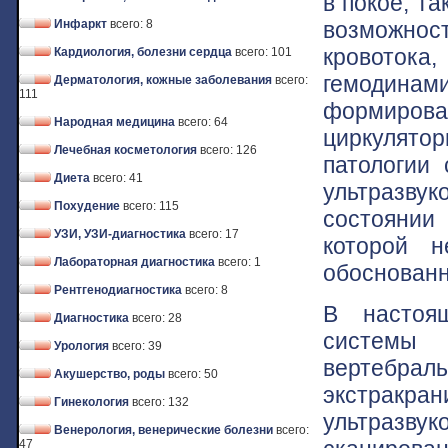
в покое, т
возможнос
Инфаркт
всего: 8
кровотока
Кардиология, болезни сердца
всего: 101
гемодина
Дерматология, кожные заболевания
всего:
111
формиро
Народная медицина
всего: 64
циркулятор
Лечебная косметология
всего: 126
патологии 
Диета
всего: 41
ультразвук
Похудение
всего: 115
состоянии
УЗИ, УЗИ-диагностика
всего: 17
которой н
Лабораторная диагностика
всего: 1
обоснованн
Рентгенодиагностика
всего: 8
В настоя
Диагностика
всего: 28
системы 
Урология
всего: 39
вертеб
Акушерство, роды
всего: 50
экстракр
Гинекология
всего: 132
ультразву
Венерология, венерические болезни
всего:
47