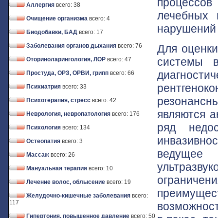
процессов
Аллергия
всего: 38
лечебных 
Очищение организма
всего: 4
нарушений 
Биодобавки, БАД
всего: 17
Для оценки
Заболевания органов дыхания
всего: 76
системы в
Оториноларингология, ЛОР
всего: 47
диагности
Простуда, ОРЗ, ОРВИ, грипп
всего: 66
рентгенок
Психиатрия
всего: 33
резонансн
Психотерапия, стресс
всего: 42
являются а
Неврология, невропатология
всего: 176
ряд недос
Психология
всего: 134
инвазивно
Остеопатия
всего: 3
ведущее 
Массаж
всего: 26
ультразву
Мануальная терапия
всего: 10
ограничени
Лечение волос, облысение
всего: 19
преимуще
Желудочно-кишечные заболевания
всего:
117
возможност
Гипертония, повышенное давление
всего: 50