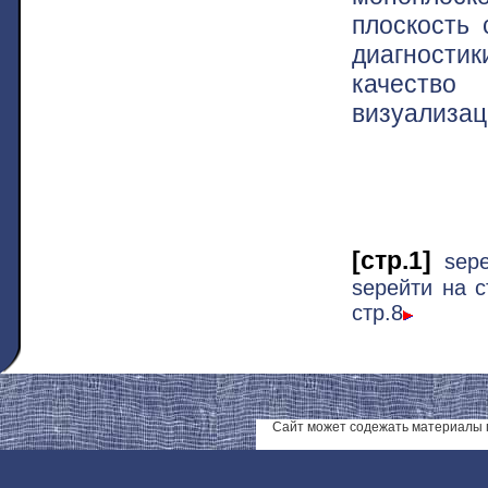
плоскость 
диагности
качество 
визуализац
[стр.1]
ѕер
ѕерейти на с
стр.8
Сайт может содежать материалы 