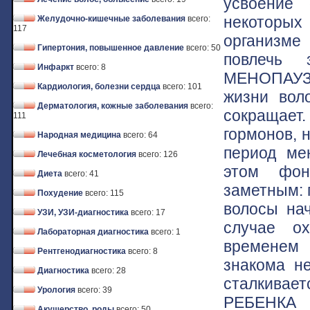
усвоение 
некоторых
Желудочно-кишечные заболевания
всего:
117
организме
Гипертония, повышенное давление
всего: 50
повлечь 
Инфаркт
всего: 8
МЕНОПАУЗА
Кардиология, болезни сердца
всего: 101
жизни воло
Дерматология, кожные заболевания
всего:
сокращает.
111
гормонов, 
Народная медицина
всего: 64
период ме
Лечебная косметология
всего: 126
этом фон
Диета
всего: 41
заметным: 
Похудение
всего: 115
волосы на
УЗИ, УЗИ-диагностика
всего: 17
случае о
Лабораторная диагностика
всего: 1
временем 
Рентгенодиагностика
всего: 8
знакома н
Диагностика
всего: 28
сталкивает
Урология
всего: 39
РЕБЕНКА 
Акушерство, роды
всего: 50