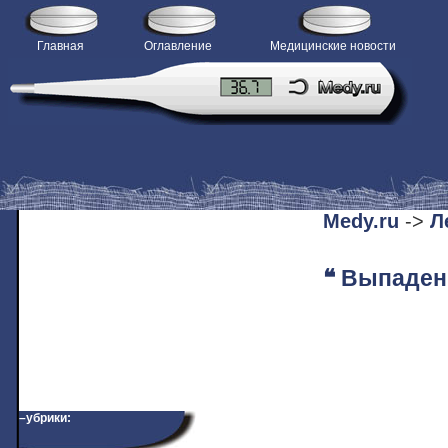
Главная
Оглавление
Медицинские новости
H
Medy.ru
->
Л
❝ Выпаден
–убрики: