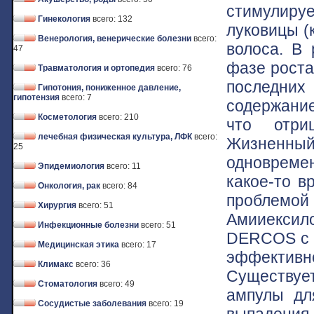
стимулируе
Гинекология
всего: 132
луковицы (
Венерология, венерические болезни
всего:
волоса. В 
47
фазе роста
Травматология и ортопедия
всего: 76
последних
Гипотония, пониженное давление,
гипотензия
всего: 7
содержание
Косметология
всего: 210
что отри
лечебная физическая культура, ЛФК
всего:
Жизненны
25
одновремен
Эпидемиология
всего: 11
какое-то в
Онкология, рак
всего: 84
проблемой
Хирургия
всего: 51
Амииекси
Инфекционные болезни
всего: 51
DERCOS с А
Медицинская этика
всего: 17
эффективно
Климакс
всего: 36
Существуе
Стоматология
всего: 49
ампулы дл
Сосудистые заболевания
всего: 19
выпадения