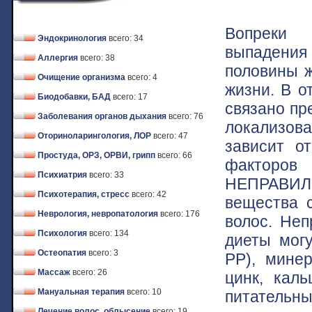
Вопреки 
Эндокринология
всего: 34
выпадения
Аллергия
всего: 38
половины ж
Очищение организма
всего: 4
жизни. В о
Биодобавки, БАД
всего: 17
связано пр
Заболевания органов дыхания
всего: 76
локализова
Оториноларингология, ЛОР
всего: 47
зависит о
Простуда, ОРЗ, ОРВИ, грипп
всего: 66
факторов
Психиатрия
всего: 33
НЕПРАВИЛ
Психотерапия, стресс
всего: 42
вещества 
Неврология, невропатология
всего: 176
волос. Неп
Психология
всего: 134
диеты могу
Остеопатия
всего: 3
РР), мине
Массаж
всего: 26
цинк, каль
Мануальная терапия
всего: 10
питательн
Лечение волос, облысение
всего: 19