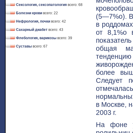
мочепол
Сексология, сексопатология
всего: 68
кровообра
Болезни крови
всего: 22
(5—7%о). В
Нефрология, почки
всего: 42
в роддомах
Сахарный диабет
всего: 43
от 8,1%о 
Флебология, варикозы
всего: 39
показатель 
Суставы
всего: 67
общая ма
тенденцию 
живорожден
более выш
Следует п
отмечала
нормальных
в Москве, н
2003 г.
На фоне у
родильниц 