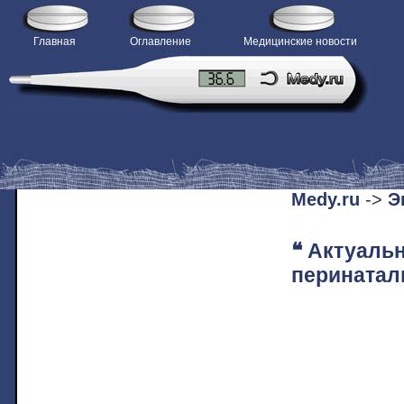
Главная
Оглавление
Медицинские новости
H
Medy.ru
->
Э
❝ Актуаль
перинатал