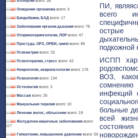
Аллергия
всего: 38
ПИ, являяс
Очищение организма
всего: 4
всего ин
Биодобавки, БАД
всего: 17
специфичн
Заболевания органов дыхания
всего: 76
острые 
Оториноларингология, ЛОР
всего: 47
дыхательны
Простуда, ОРЗ, ОРВИ, грипп
всего: 66
подкожной 
Психиатрия
всего: 33
ИСПП хара
Психотерапия, стресс
всего: 42
родовспомо
Неврология, невропатология
всего: 176
ВОЗ, како
Психология
всего: 134
сомнению 
Остеопатия
всего: 3
инфекций 
Массаж
всего: 26
социально
Мануальная терапия
всего: 10
больные де
Лечение волос, облысение
всего: 19
всей жизн
Желудочно-кишечные заболевания
всего:
состояни
117
новорожде
Гипертония, повышенное давление
всего: 50