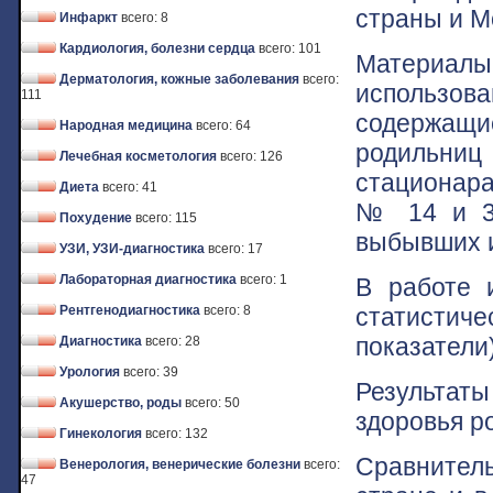
страны и М
Инфаркт
всего: 8
Кардиология, болезни сердца
всего: 101
Материал
Дерматология, кожные заболевания
всего:
использов
111
содержащи
Народная медицина
всего: 64
родильниц
Лечебная косметология
всего: 126
стационара
Диета
всего: 41
№ 14 и 32
Похудение
всего: 115
выбывших и
УЗИ, УЗИ-диагностика
всего: 17
Лабораторная диагностика
всего: 1
В работе 
статистиче
Рентгенодиагностика
всего: 8
показатели)
Диагностика
всего: 28
Урология
всего: 39
Результаты
Акушерство, роды
всего: 50
здоровья р
Гинекология
всего: 132
Сравнитель
Венерология, венерические болезни
всего:
47