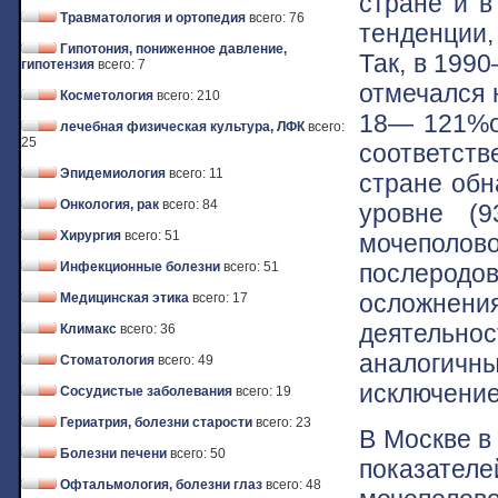
стране и в
Травматология и ортопедия
всего: 76
тенденции,
Гипотония, пониженное давление,
Так, в 1990
гипотензия
всего: 7
отмечался 
Косметология
всего: 210
18— 121%о
лечебная физическая культура, ЛФК
всего:
25
соответств
Эпидемиология
всего: 11
стране обн
Онкология, рак
всего: 84
уровне (9
Хирургия
всего: 51
мочеполов
послеродо
Инфекционные болезни
всего: 51
осложне
Медицинская этика
всего: 17
деятельно
Климакс
всего: 36
аналогич
Стоматология
всего: 49
исключение
Сосудистые заболевания
всего: 19
Гериатрия, болезни старости
всего: 23
В Москве в
Болезни печени
всего: 50
показател
Офтальмология, болезни глаз
всего: 48