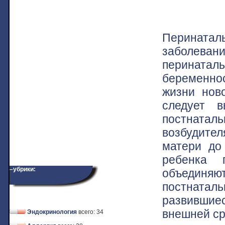
Перината
заболеван
перината
беременнос
жизни нов
следует в
постната
возбудител
матери до
ребенка 
–убрики:
объединяю
постната
развившие
внешней ср
Эндокринология
всего: 34