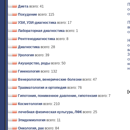
П
Диета
всего: 41
с
с
Похудение
всего: 115
П
УЗИ, УЗИ-диагностика
всего: 17
в
Лабораторная диагностика
всего: 1
с
Рентгенодиагностика
всего: 8
Н
о
Диагностика
всего: 28
в
3
Урология
всего: 39
с
к
Акушерство, роды
всего: 50
н
Гинекология
всего: 132
Венерология, венерические болезни
всего: 47
Травматология и ортопедия
всего: 76
[
Гипотония, пониженное давление, гипотензия
всего: 7
Косметология
всего: 210
лечебная физическая культура, ЛФК
всего: 25
Эпидемиология
всего: 11
Онкология, рак
всего: 84