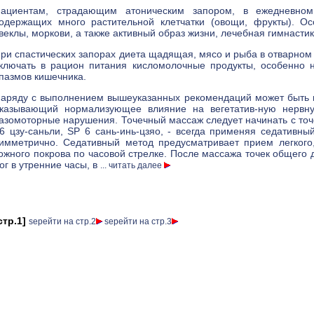
ациентам, страдающим атоническим запором, в ежедневном 
одержащих много растительной клетчатки (овощи, фрукты). Ос
веклы, моркови, а также активный образ жизни, лечебная гимнасти
ри спастических запорах диета щадящая, мясо и рыба в отварном
ключать в рацион питания кисломолочные продукты, особенно 
пазмов кишечника.
аряду с выполнением вышеуказанных рекомендаций может быть 
казывающий нормализующее влияние на вегетатив-ную нервну
азомоторные нарушения. Точечный массаж следует начинать с точек 
6 цзу-саньли, SP 6 сань-инь-цзяо, - всегда применяя седативны
имметрично. Седативный метод предусматривает прием легкого
ожного покрова по часовой стрелке. После массажа точек общего 
ог в утренние часы, в
... читать далее
стр.1]
ѕерейти на стр.2
ѕерейти на стр.3