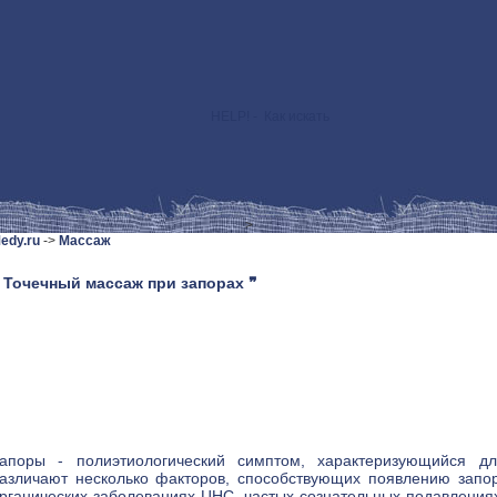
HELP! - Как искать
>
edy.ru
->
Массаж
 Точечный массаж при запорах ❞
апоры - полиэтиологический симптом, характеризующийся дл
азличают несколько факторов, способствующих появлению запо
рганических заболеваниях ЦНС, частых сознательных подавлени