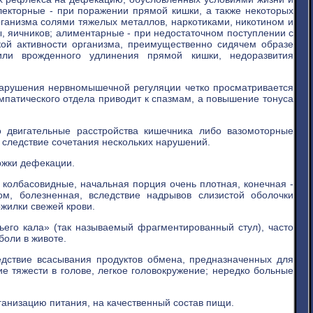
ефлекторные - при поражении прямой кишки, а также некоторых
рганизма солями тяжелых металлов, наркотиками, никотином и
, яичников; алиментарные - при недостаточном поступлении с
ской активности организма, преимущественно сидячем образе
или врожденного удлинения прямой кишки, недоразвития
 нарушения нервномышечной регуляции четко просматривается
патического отдела приводит к спазмам, а повышение тонуса
 двигательные расстройства кишечника либо вазомоторные
о следствие сочетания нескольких нарушений.
ржки дефекации.
колбасовидные, начальная порция очень плотная, конечная -
м, болезненная, вследствие надрывов слизистой оболочки
ожилки свежей крови.
его кала» (так называемый фрагментированный стул), часто
боли в животе.
едствие всасывания продуктов обмена, предназначенных для
 тяжести в голове, легкое головокружение; нередко больные
ганизацию питания, на качественный состав пищи.