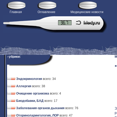
Главная
Оглавление
Медицинские новости
–убрики:
M
❝
Эндокринология
всего: 34
Аллергия
всего: 38
Очищение организма
всего: 4
Биодобавки, БАД
всего: 17
З
Заболевания органов дыхания
всего: 76
р
Оториноларингология, ЛОР
всего: 47
о