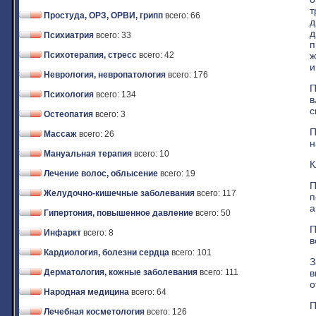
т
Простуда, ОРЗ, ОРВИ, грипп
всего: 66
д
д
Психиатрия
всего: 33
п
ж
Психотерапия, стресс
всего: 42
и
Неврология, невропатология
всего: 176
П
Психология
всего: 134
в
с
Остеопатия
всего: 3
П
Массаж
всего: 26
н
Мануальная терапия
всего: 10
К
Лечение волос, облысение
всего: 19
П
Желудочно-кишечные заболевания
всего: 117
п
а
Гипертония, повышенное давление
всего: 50
П
Инфаркт
всего: 8
в
Кардиология, болезни сердца
всего: 101
З
в
Дерматология, кожные заболевания
всего: 111
о
Народная медицина
всего: 64
П
Лечебная косметология
всего: 126