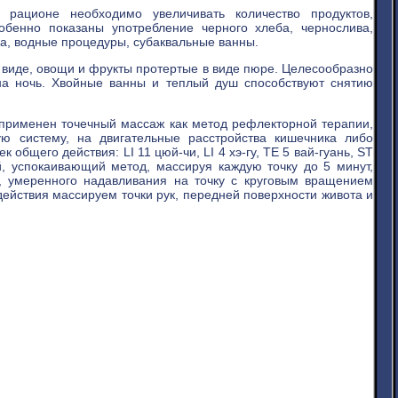
рационе необходимо увеличивать количество продуктов,
обенно показаны употребление черного хлеба, чернослива,
ка, водные процедуры, субаквальные ванны.
 виде, овощи и фрукты протертые в виде пюре. Целесообразно
на ночь. Хвойные ванны и теплый душ способствуют снятию
применен точечный массаж как метод рефлекторной терапии,
ю систему, на двигательные расстройства кишечника либо
общего действия: LI 11 цюй-чи, LI 4 хэ-гу, ТЕ 5 вай-гуань, ST
й, успокаивающий метод, массируя каждую точку до 5 минут,
, умеренного надавливания на точку с круговым вращением
действия массируем точки рук, передней поверхности живота и