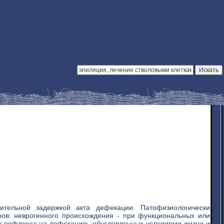
ительной задержкой акта дефекации. Патофизиологически
ров: неврогенного происхождения - при функциональных или
ях рефлекса на дефекацию, обусловленных условиями жизни и