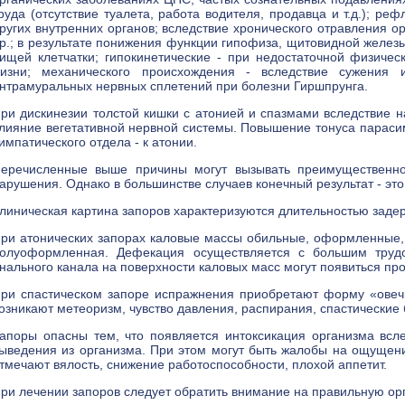
руда (отсутствие туалета, работа водителя, продавца и т.д.); р
ругих внутренних органов; вследствие хронического отравления о
р.; в результате понижения функции гипофиза, щитовидной железы
ищей клетчатки; гипокинетические - при недостаточной физиче
изни; механического происхождения - вследствие сужения 
нтрамуральных нервных сплетений при болезни Гиршпрунга.
ри дискинезии толстой кишки с атонией и спазмами вследствие
лияние вегетативной нервной системы. Повышение тонуса парасим
импатического отдела - к атонии.
еречисленные выше причины могут вызывать преимущественно
арушения. Однако в большинстве случаев конечный результат - эт
линическая картина запоров характеризуются длительностью заде
ри атонических запорах каловые массы обильные, оформленные, 
олуоформленная. Дефекация осуществляется с большим трудо
нального канала на поверхности каловых масс могут появиться пр
ри спастическом запоре испражнения приобретают форму «овечь
озникают метеоризм, чувство давления, распирания, спастические 
апоры опасны тем, что появляется интоксикация организма всл
ыведения из организма. При этом могут быть жалобы на ощущение
тмечают вялость, снижение работоспособности, плохой аппетит.
ри лечении запоров следует обратить внимание на правильную ор