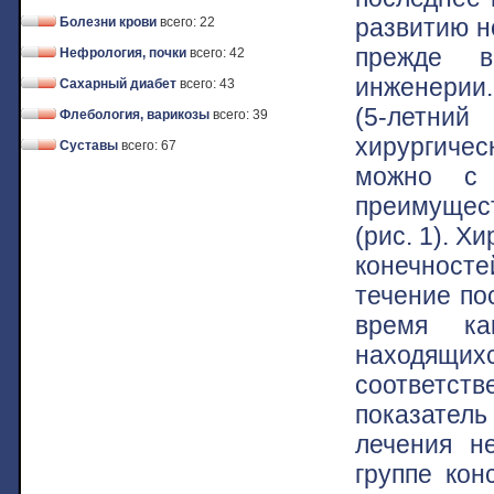
развитию н
Болезни крови
всего: 22
прежде в
Нефрология, почки
всего: 42
инженерии.
Сахарный диабет
всего: 43
(5-летни
Флебология, варикозы
всего: 39
хирургичес
Суставы
всего: 67
можно с 
преимущест
(рис. 1). Х
конечносте
течение по
время ка
находящих
соответст
показатель
лечения н
группе кон