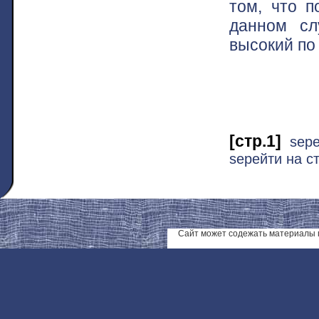
том, что п
данном сл
высокий п
[стр.1]
ѕер
ѕерейти на ст
Сайт может содежать материалы 