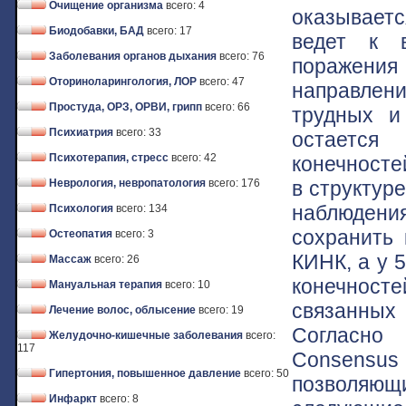
Очищение организма
всего: 4
оказывает
Биодобавки, БАД
всего: 17
ведет к в
Заболевания органов дыхания
всего: 76
поражения
Оториноларингология, ЛОР
всего: 47
направлен
Простуда, ОРЗ, ОРВИ, грипп
всего: 66
трудных и
Психиатрия
всего: 33
остается
Психотерапия, стресс
всего: 42
конечносте
в структур
Неврология, невропатология
всего: 176
наблюден
Психология
всего: 134
сохранить 
Остеопатия
всего: 3
КИНК, а у 
Массаж
всего: 26
конечност
Мануальная терапия
всего: 10
связанных
Лечение волос, облысение
всего: 19
Согласно 
Желудочно-кишечные заболевания
всего:
117
Consensus 
Гипертония, повышенное давление
всего: 50
позволяющ
Инфаркт
всего: 8