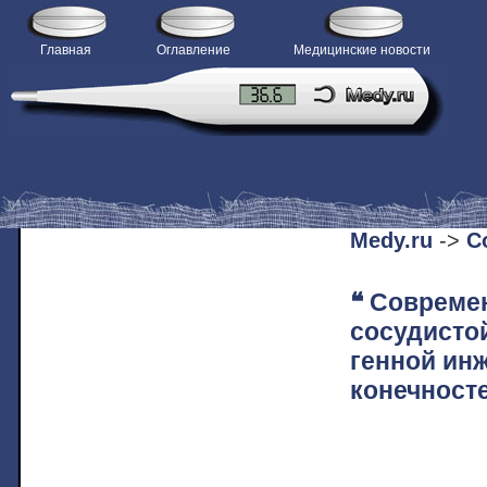
Главная
Оглавление
Медицинские новости
H
Medy.ru
->
С
❝ Совреме
сосудисто
генной ин
конечносте