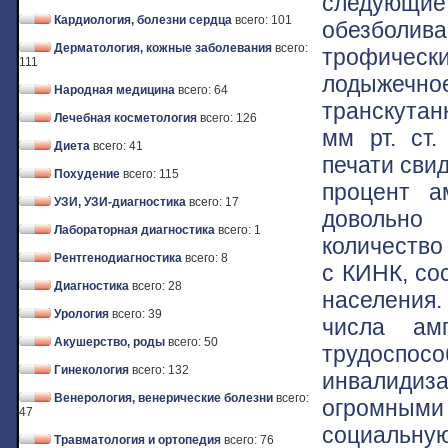
следующие
Кардиология, болезни сердца
всего: 101
обезболив
Дерматология, кожные заболевания
всего:
трофически
111
лодыжечн
Народная медицина
всего: 64
транскутан
Лечебная косметология
всего: 126
мм рт. ст
Диета
всего: 41
печати сви
Похудение
всего: 115
процент а
УЗИ, УЗИ-диагностика
всего: 17
довольно 
Лабораторная диагностика
всего: 1
количество
Рентгенодиагностика
всего: 8
с КИНК, со
Диагностика
всего: 28
населения.
Урология
всего: 39
числа ам
Акушерство, роды
всего: 50
трудоспосо
Гинекология
всего: 132
инвалидиза
Венерология, венерические болезни
всего:
огромными
47
социальн
Травматология и ортопедия
всего: 76