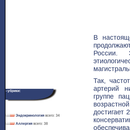
В настоящ
продолжаю
России. 
этиологи
магистраль
Так, часто
артерий н
–убрики:
группе па
возрастно
достигает 
Эндокринология
всего: 34
консерват
Аллергия
всего: 38
обеспечив