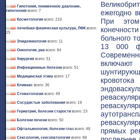
Великобри
Гипотония, пониженное давление,
гипотензия
всего: 7
ежегодно в
При этом
Косметология
всего: 210
конечност
лечебная физическая культура, ЛФК
всего:
25
больного т
Эпидемиология
всего: 11
13 000 ф
Онкология, рак
всего: 84
Современн
Хирургия
всего: 51
включают
Инфекционные болезни
всего: 51
шунтирующ
Медицинская этика
всего: 17
кровоток
Климакс
всего: 36
эндоваск
Стоматология
всего: 49
реваскуля
Сосудистые заболевания
всего: 19
реваску
Гериатрия, болезни старости
всего: 23
аутотран
Болезни печени
всего: 50
реваскуля
Офтальмология, болезни глаз
всего: 48
прямых ре
последнее 
Сексология, сексопатология
всего: 68