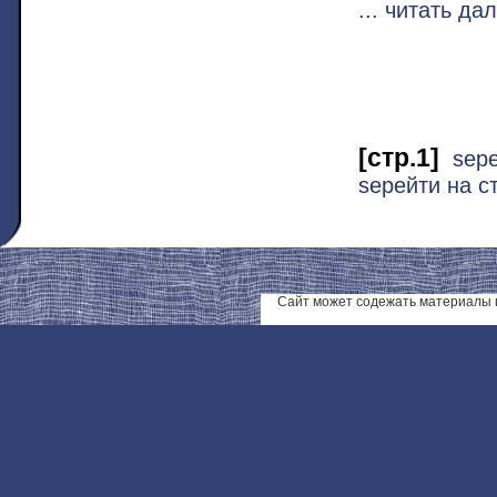
... читать да
[стр.1]
ѕер
ѕерейти на с
Сайт может содежать материалы 