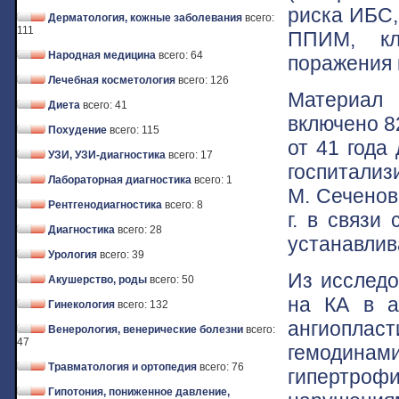
риска ИБС,
Дерматология, кожные заболевания
всего:
111
ППИМ, кл
Народная медицина
всего: 64
поражения 
Лечебная косметология
всего: 126
Материал 
Диета
всего: 41
включено 8
Похудение
всего: 115
от 41 года 
УЗИ, УЗИ-диагностика
всего: 17
госпитализ
Лабораторная диагностика
всего: 1
М. Сеченов
Рентгенодиагностика
всего: 8
г. в связи
Диагностика
всего: 28
устанавлив
Урология
всего: 39
Из исследо
Акушерство, роды
всего: 50
на КА в а
Гинекология
всего: 132
ангиоплас
Венерология, венерические болезни
всего:
47
гемодина
Травматология и ортопедия
всего: 76
гипертроф
Гипотония, пониженное давление,