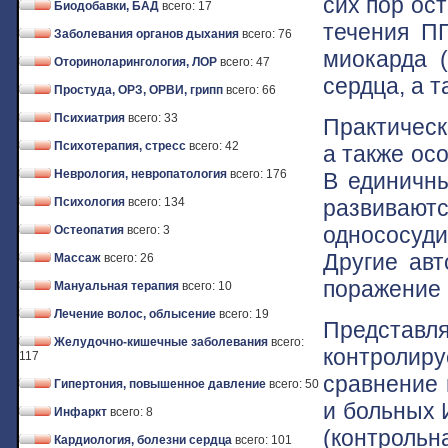
сих пор ос
Биодобавки, БАД
всего: 17
течения П
Заболевания органов дыхания
всего: 76
миокарда 
Оториноларингология, ЛОР
всего: 47
сердца, а 
Простуда, ОРЗ, ОРВИ, грипп
всего: 66
Психиатрия
всего: 33
Практическ
Психотерапия, стресс
всего: 42
а также ос
Неврология, невропатология
всего: 176
В единичн
развиваю
Психология
всего: 134
однососуди
Остеопатия
всего: 3
Другие ав
Массаж
всего: 26
поражение 
Мануальная терапия
всего: 10
Лечение волос, облысение
всего: 19
Представл
Желудочно-кишечные заболевания
всего:
контролир
117
сравнение 
Гипертония, повышенное давление
всего: 50
и больных 
Инфаркт
всего: 8
(контроль
Кардиология, болезни сердца
всего: 101