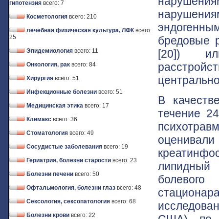
нарушения
гипотензия
всего: 7
нарушения
Косметология
всего: 210
эндогенным
лечебная физическая культура, ЛФК
всего:
25
бредовые 
[20]) и
Эпидемиология
всего: 11
расстройс
Онкология, рак
всего: 84
центрально
Хирургия
всего: 51
Инфекционные болезни
всего: 51
В качеств
Медицинская этика
всего: 17
течение 24
Климакс
всего: 36
психотра
Стоматология
всего: 49
оценив
Сосудистые заболевания
всего: 19
креатинфо
Гериатрия, болезни старости
всего: 23
липидный 
Болезни печени
всего: 50
болевого 
Офтальмология, болезни глаз
всего: 48
стациона
Сексология, сексопатология
всего: 68
исследован
Болезни крови
всего: 22
США) по с