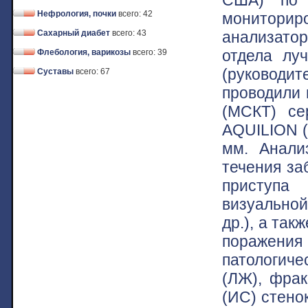
Нефрология, почки
всего: 42
монитори
анализатор
Сахарный диабет
всего: 43
отдела лу
Флебология, варикозы
всего: 39
(руководи
Суставы
всего: 67
проводили
(МСКТ) се
AQUILION (
мм. Анали
течения за
приступа 
визуальной
др.), а та
поражения
патологич
(ЛЖ), фрак
(ИС) стено