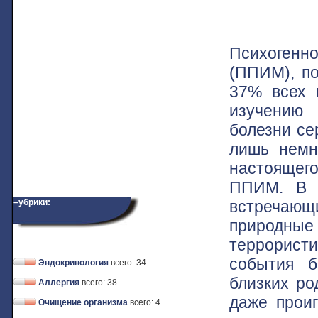
Психоген
(ППИМ), по
37% всех 
изучению
болезни се
лишь немно
настоящег
ППИМ. В ч
встречающи
–убрики:
природные
террористич
события б
Эндокринология
всего: 34
близких ро
Аллергия
всего: 38
даже прои
Очищение организма
всего: 4