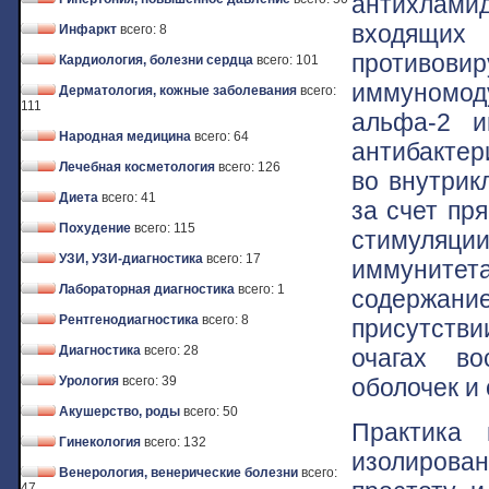
антихлами
входящих
Инфаркт
всего: 8
противо
Кардиология, болезни сердца
всего: 101
иммуномо
Дерматология, кожные заболевания
всего:
111
альфа-2 и
Народная медицина
всего: 64
антибактер
Лечебная косметология
всего: 126
во внутрик
Диета
всего: 41
за счет пр
Похудение
всего: 115
стимуляци
УЗИ, УЗИ-диагностика
всего: 17
иммунитета
Лабораторная диагностика
всего: 1
содержани
Рентгенодиагностика
всего: 8
присутств
Диагностика
всего: 28
очагах во
оболочек и
Урология
всего: 39
Акушерство, роды
всего: 50
Практика 
Гинекология
всего: 132
изолирова
Венерология, венерические болезни
всего:
47