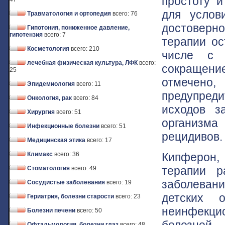
простоту 
для услов
Травматология и ортопедия
всего: 76
достоверн
Гипотония, пониженное давление,
гипотензия
всего: 7
терапии ос
Косметология
всего: 210
числе с 
лечебная физическая культура, ЛФК
всего:
сокращение
25
отмечено,
Эпидемиология
всего: 11
предупред
Онкология, рак
всего: 84
исходов з
Хирургия
всего: 51
организма 
Инфекционные болезни
всего: 51
рецидивов.
Медицинская этика
всего: 17
Кипферон,
Климакс
всего: 36
терапии р
Стоматология
всего: 49
заболевани
Сосудистые заболевания
всего: 19
детских 
Гериатрия, болезни старости
всего: 23
неинфекц
Болезни печени
всего: 50
болезней
Офтальмология, болезни глаз
всего: 48