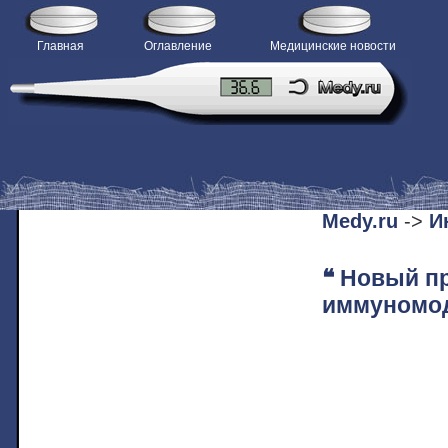
Главная
Оглавление
Медицинские новости
H
Medy.ru
->
И
❝ Новый п
иммуномод