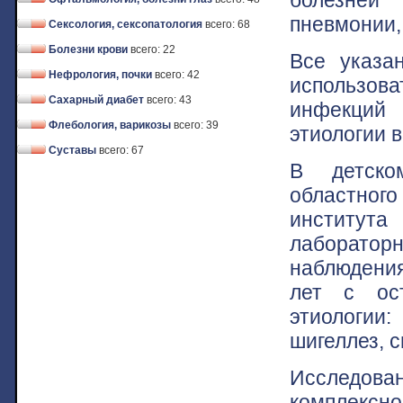
пневмонии,
Сексология, сексопатология
всего: 68
Болезни крови
всего: 22
Все указа
Нефрология, почки
всего: 42
использов
Сахарный диабет
всего: 43
инфекций 
Флебология, варикозы
всего: 39
этиологии в
Суставы
всего: 67
В детско
областног
института
лаборатор
наблюдения 
лет с ос
этиологии:
шигеллез, 
Исследован
комплекс