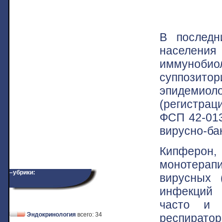
В последн
населения
иммуноби
суппозит
эпидемиоло
(регистра
ФСП 42-013
вирусно-ба
Кипферон
монотерап
–убрики:
вирусных 
инфекций 
часто и 
Эндокринология
всего: 34
респиратор