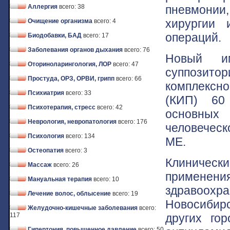
пневмонии
Аллергия
всего: 38
хирургии 
Очищение организма
всего: 4
операций.
Биодобавки, БАД
всего: 17
Заболевания органов дыхания
всего: 76
Новый им
Оториноларингология, ЛОР
всего: 47
суппозит
Простуда, ОРЗ, ОРВИ, грипп
всего: 66
комплексн
Психиатрия
всего: 33
(КИП) 60
Психотерапия, стресс
всего: 42
основных
Неврология, невропатология
всего: 176
человечес
Психология
всего: 134
ME.
Остеопатия
всего: 3
Клиническ
Массаж
всего: 26
применен
Мануальная терапия
всего: 10
здравоох
Лечение волос, облысение
всего: 19
Новосибир
Желудочно-кишечные заболевания
всего:
других гор
117
Гипертония, повышенное давление
всего: 50