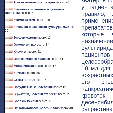
кватерон по
Травматология и ортопедия
всего: 76
у пациента
Гипотония, пониженное давление,
правило, 
гипотензия
всего: 7
применение
Косметология
всего: 210
препарато
лечебная физическая культура, ЛФК
всего:
25
которые 
Эпидемиология
всего: 11
назначен
Онкология, рак
всего: 84
сульпири
Хирургия
всего: 51
пациентов
Инфекционные болезни
всего: 51
целесообра
Медицинская этика
всего: 17
10 мл для
Климакс
всего: 36
возрастных
Стоматология
всего: 49
его спо
Сосудистые заболевания
всего: 19
панкреати
кровото
Гериатрия, болезни старости
всего: 23
десенсиб
Болезни печени
всего: 50
супрастина
Офтальмология, болезни глаз
всего: 48