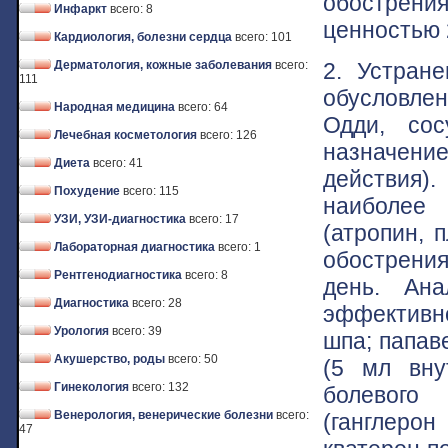
обострени
Инфаркт
всего: 8
ценностью 
Кардиология, болезни сердца
всего: 101
2. Устране
Дерматология, кожные заболевания
всего:
111
обусловле
Народная медицина
всего: 64
Одди, сос
Лечебная косметология
всего: 126
назначени
Диета
всего: 41
действия)
Похудение
всего: 115
наиболее
УЗИ, УЗИ-диагностика
всего: 17
(атропин, 
Лабораторная диагностика
всего: 1
обострения
Рентгенодиагностика
всего: 8
день. Ана
Диагностика
всего: 28
эффективн
Урология
всего: 39
шпа; папав
Акушерство, роды
всего: 50
(5 мл вну
Гинекология
всего: 132
болевого
Венерология, венерические болезни
всего:
(ганглеро
47