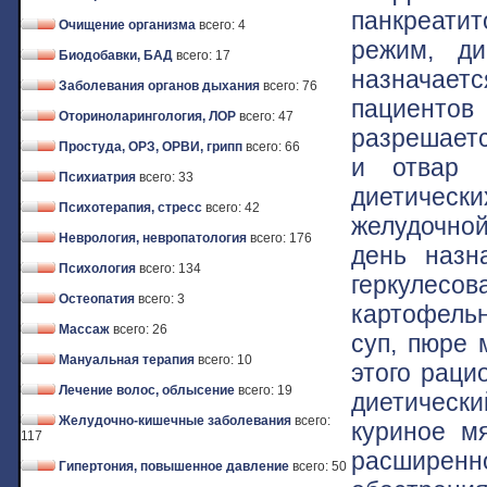
панкреатит
Очищение организма
всего: 4
режим, д
Биодобавки, БАД
всего: 17
назначает
Заболевания органов дыхания
всего: 76
пациентов
Оториноларингология, ЛОР
всего: 47
разрешаетс
Простуда, ОРЗ, ОРВИ, грипп
всего: 66
и отвар 
Психиатрия
всего: 33
диетическ
Психотерапия, стресс
всего: 42
желудочной
Неврология, невропатология
всего: 176
день назн
Психология
всего: 134
геркулесо
Остеопатия
всего: 3
картофель
Массаж
всего: 26
суп, пюре 
Мануальная терапия
всего: 10
этого раци
Лечение волос, облысение
всего: 19
диетическ
Желудочно-кишечные заболевания
всего:
куриное мя
117
расширенно
Гипертония, повышенное давление
всего: 50