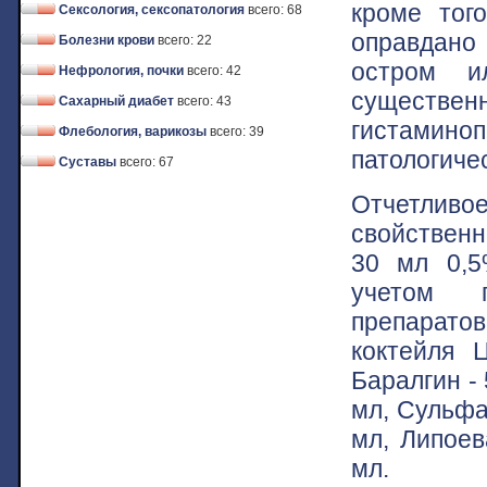
кроме тог
Сексология, сексопатология
всего: 68
оправдано 
Болезни крови
всего: 22
остром ил
Нефрология, почки
всего: 42
сущест
Сахарный диабет
всего: 43
гистамино
Флебология, варикозы
всего: 39
патологичес
Суставы
всего: 67
Отчетливо
свойственн
30 мл 0,5
учетом п
препаратов
коктейля 
Баралгин -
мл, Сульфа
мл, Липоев
мл.