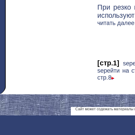
При резко
используют
читать дале
[стр.1]
ѕер
ѕерейти на с
стр.8
Сайт может содежать материалы 