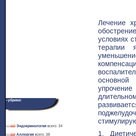
Лечение х
обострени
условиях с
терапии я
уменьшени
компенсаци
воспалител
основной
упрочение
длительном
–убрики:
развивает
поджелудоч
стимулиру
Эндокринология
всего: 34
1. Диетич
Аллергия
всего: 38