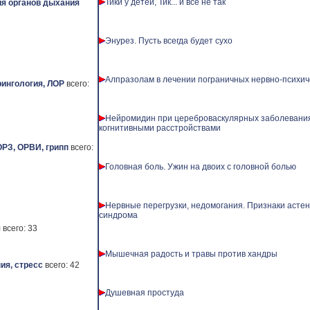
Тики у детей, Тик... и все не так
я органов дыхания
Энурез. Пусть всегда будет сухо
Алпразолам в лечении пограничных нервно-психич
ингология, ЛОР
всего:
Нейромидин при цереброваскулярных заболевани
когнитивными расстройствами
ОРЗ, ОРВИ, грипп
всего:
Головная боль. Ужин на двоих с головной болью
Нервные перегрузки, недомогания. Признаки астен
синдрома
я
всего: 33
Мышечная радость и травы против хандры
ия, стресс
всего: 42
Душевная простуда