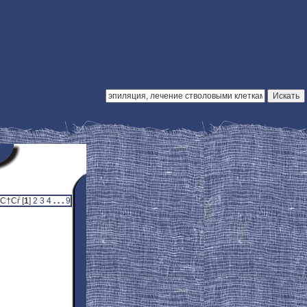
†Сѓ [
1
]
2
3
4
. . .
9