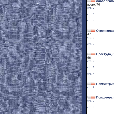
Заболевани
всего: 76
стр. 2
стр. 3
стр. 4
Оторинолар
47
стр. 2
стр. 3
Простуда, 
66
стр. 2
стр. 3
стр. 4
Психиатри
стр. 2
Психотерап
стр. 2
стр. 3