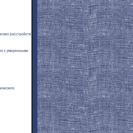
еских расстройств
ях с умеренными
ического