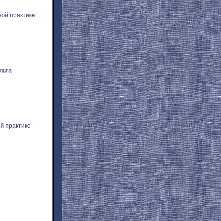
ой практике
льта
й практике