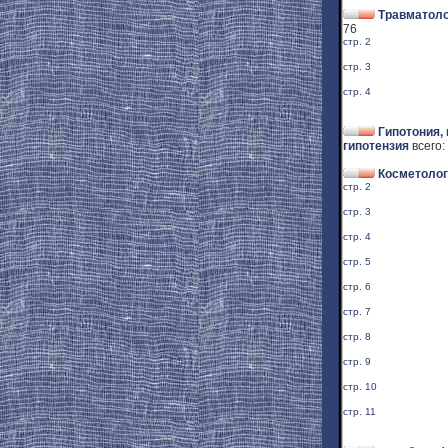
Травматоло
76
стр. 2
стр. 3
стр. 4
Гипотония,
гипотензия
всего:
Косметолог
стр. 2
стр. 3
стр. 4
стр. 5
стр. 6
стр. 7
стр. 8
стр. 9
стр. 10
стр. 11