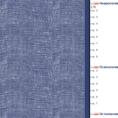
Неврология
176
стр. 2
стр. 3
стр. 4
стр. 5
стр. 6
стр. 7
стр. 8
стр. 9
Психологи
стр. 2
стр. 3
стр. 4
стр. 5
стр. 6
стр. 7
Остеопатия