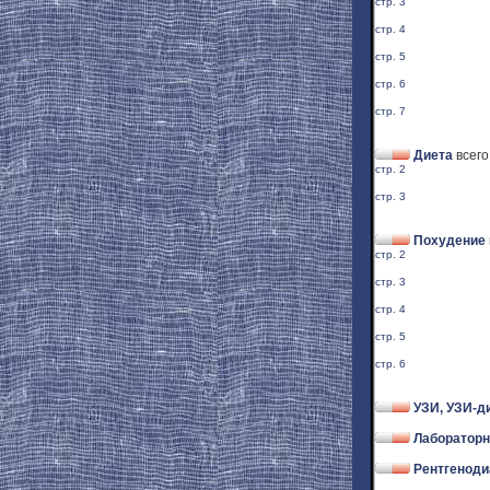
стр. 3
стр. 4
стр. 5
стр. 6
стр. 7
Диета
всего
стр. 2
стр. 3
Похудение
стр. 2
стр. 3
стр. 4
стр. 5
стр. 6
УЗИ, УЗИ-д
Лабораторн
Рентгеноди