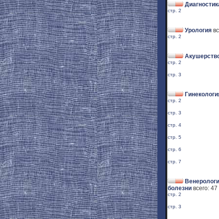
Диагностик
стр. 2
Урология
вс
стр. 2
Акушерство
стр. 2
стр. 3
Гинекологи
стр. 2
стр. 3
стр. 4
стр. 5
стр. 6
стр. 7
Венерологи
болезни
всего: 47
стр. 2
стр. 3