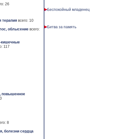
го: 26
Беспокойный младенец
 терапия
всего: 10
Битва за память
лос, облысение
всего:
-кишечные
о: 117
, повышенное
50
его: 8
я, болезни сердца