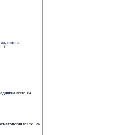
ия, кожные
о: 111
медицина
всего: 64
осметология
всего: 126