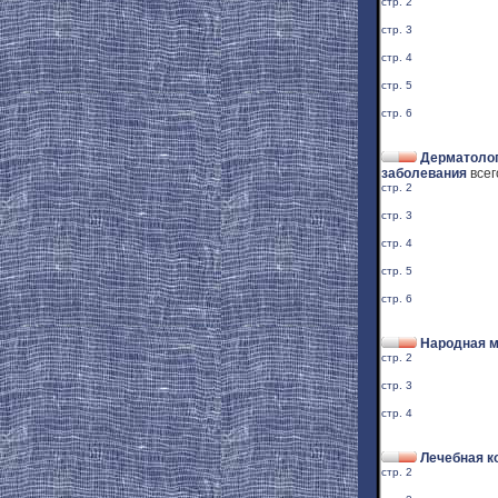
стр. 2
стр. 3
стр. 4
стр. 5
стр. 6
Дерматолог
заболевания
всег
стр. 2
стр. 3
стр. 4
стр. 5
стр. 6
Народная 
стр. 2
стр. 3
стр. 4
Лечебная к
стр. 2