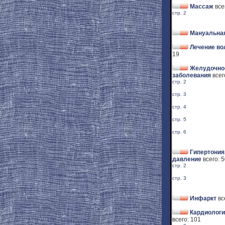
Массаж
все
стр. 2
Мануальная
Лечение во
19
Желудочно
заболевания
всег
стр. 2
стр. 3
стр. 4
стр. 5
стр. 6
Гипертония
давление
всего: 
стр. 2
стр. 3
Инфаркт
вс
Кардиологи
всего: 101