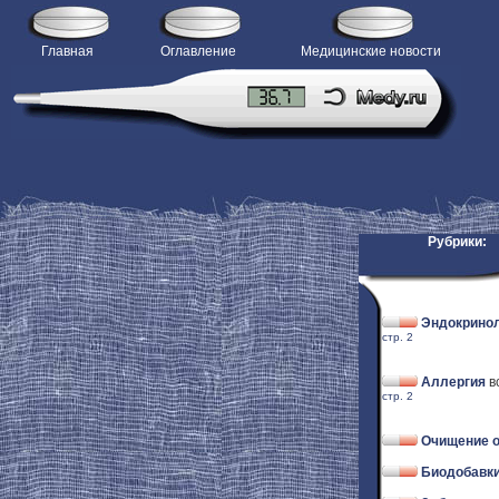
Главная
Оглавление
Медицинские новости
Рубрики:
Эндокрино
стр. 2
Аллергия
в
стр. 2
Очищение о
Биодобавки