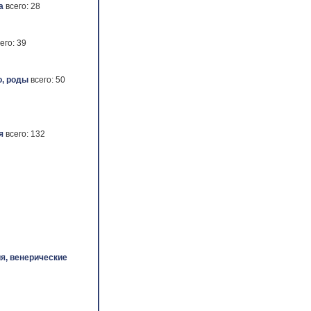
а
всего: 28
его: 39
, роды
всего: 50
я
всего: 132
я, венерические