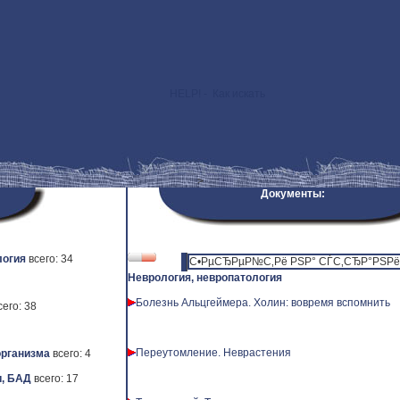
HELP! - Как искать
>
Документы:
логия
всего: 34
С•РµСЂРµР№С‚Рё РЅР° СЃС‚СЂР°РЅРёС
Неврология, невропатология
Болезнь Альцгеймера. Холин: вовремя вспомнить
сего: 38
Переутомление. Неврастения
рганизма
всего: 4
, БАД
всего: 17