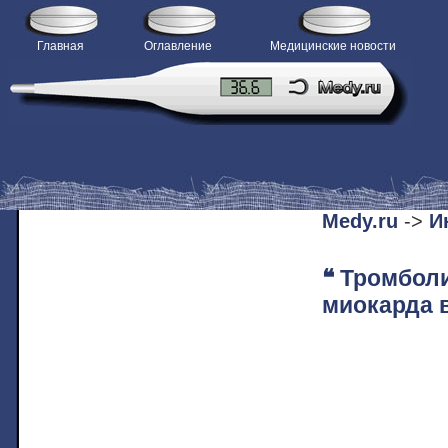
Главная
Оглавление
Медицинские новости
H
Medy.ru
->
И
❝ Тромбол
миокарда в