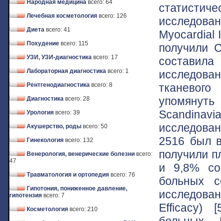
Народная медицина
всего: 64
статистиче
Лечебная косметология
всего: 126
исследован
Диета
всего: 41
Myocardial 
Похудение
всего: 115
получили С
УЗИ, УЗИ-диагностика
всего: 17
составил
Лабораторная диагностика
всего: 1
исследова
тканевого
Рентгенодиагностика
всего: 8
упомянут
Диагностика
всего: 28
Scandinavi
Урология
всего: 39
исследова
Акушерство, роды
всего: 50
2516 был в
Гинекология
всего: 132
получили п
Венерология, венерические болезни
всего:
47
и 9,8% со
Травматология и ортопедия
всего: 76
больных 
Гипотония, пониженное давление,
исследова
гипотензия
всего: 7
Efficacy)
Косметология
всего: 210
больных. 