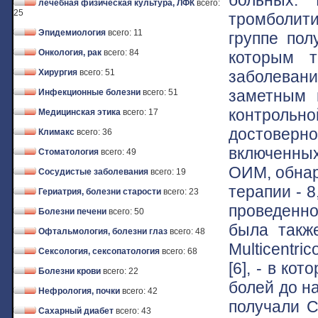
лечебная физическая культура, ЛФК
всего:
25
тромболити
Эпидемиология
всего: 11
группе пол
Онкология, рак
всего: 84
которым 
заболева
Хирургия
всего: 51
заметным 
Инфекционные болезни
всего: 51
контроль
Медицинская этика
всего: 17
достовер
Климакс
всего: 36
включенных
Стоматология
всего: 49
ОИМ, обнар
Сосудистые заболевания
всего: 19
терапии - 8
Гериатрия, болезни старости
всего: 23
проведенно
Болезни печени
всего: 50
была такж
Офтальмология, болезни глаз
всего: 48
Multicentri
Сексология, сексопатология
всего: 68
[6], - в ко
Болезни крови
всего: 22
болей до на
Нефрология, почки
всего: 42
получали С
Сахарный диабет
всего: 43