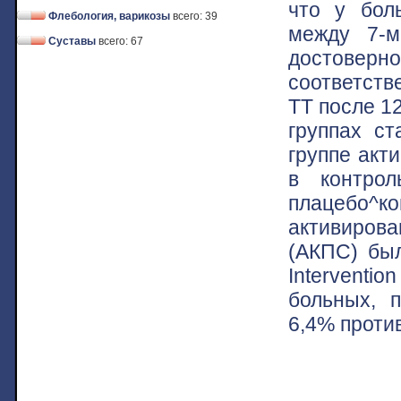
что у бол
Флебология, варикозы
всего: 39
между 7-м
Суставы
всего: 67
достоверн
соответств
ТТ после 12
группах ст
группе акт
в контрол
плацебо^к
активиров
(АКПС) бы
Intervention
больных, 
6,4% проти