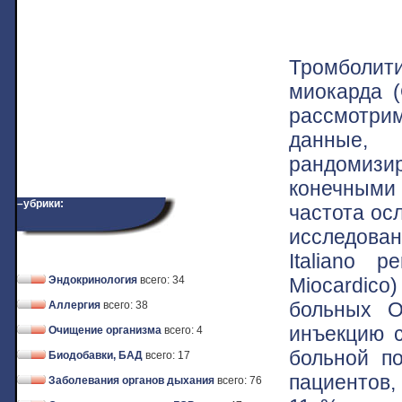
Тромболит
миокарда 
рассмотри
данные
рандомиз
конечными
–убрики:
частота ос
исследован
Italiano pe
Miocardico)
Эндокринология
всего: 34
больных О
Аллергия
всего: 38
инъекцию с
Очищение организма
всего: 4
больной по
Биодобавки, БАД
всего: 17
пациентов,
Заболевания органов дыхания
всего: 76