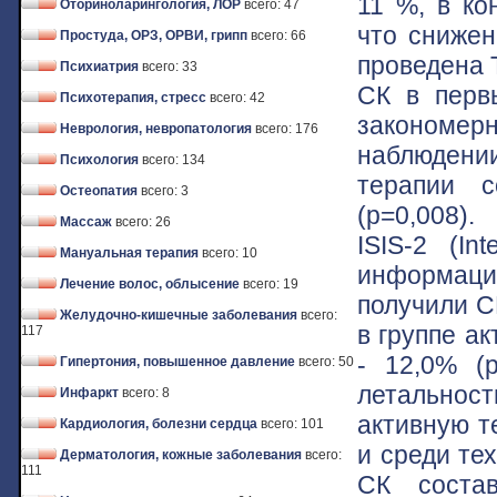
11 %, в ко
Оториноларингология, ЛОР
всего: 47
что снижен
Простуда, ОРЗ, ОРВИ, грипп
всего: 66
проведена 
Психиатрия
всего: 33
СК в перв
Психотерапия, стресс
всего: 42
закономе
Неврология, невропатология
всего: 176
наблюдении
Психология
всего: 134
терапии с
Остеопатия
всего: 3
(р=0,008)
Массаж
всего: 26
ISIS-2 (Int
Мануальная терапия
всего: 10
информаци
Лечение волос, облысение
всего: 19
получили СК
Желудочно-кишечные заболевания
всего:
в группе а
117
- 12,0% (
Гипертония, повышенное давление
всего: 50
летальност
Инфаркт
всего: 8
активную т
Кардиология, болезни сердца
всего: 101
и среди тех
Дерматология, кожные заболевания
всего:
111
СК соста