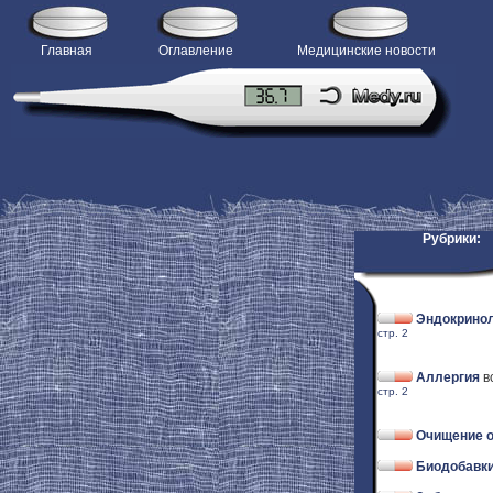
Главная
Оглавление
Медицинские новости
Рубрики:
Эндокрино
стр. 2
Аллергия
в
стр. 2
Очищение о
Биодобавки