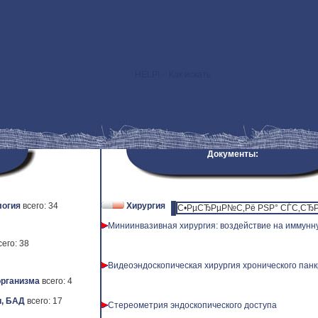
HELP! - Как искать
>
Документы:
логия
всего: 34
Хирургия
С•РµСЂРµР№С‚Рё РЅР° СЃС‚СЂР
Миниинвазивная хирургия: воздействие на иммунн
сего: 38
Видеоэндоскопическая хирургия хронического пан
рганизма
всего: 4
, БАД
всего: 17
Стереометрия эндоскопического доступа