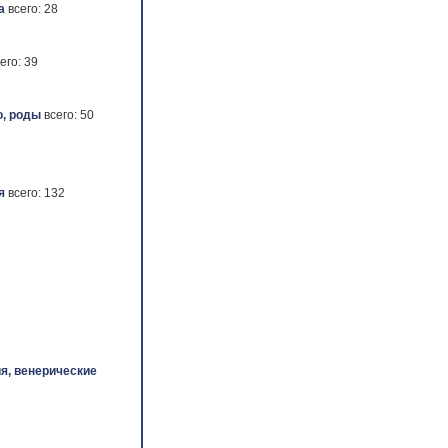
а
всего: 28
его: 39
, роды
всего: 50
я
всего: 132
я, венерические