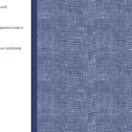
ьной
диагностике и
 на проблему