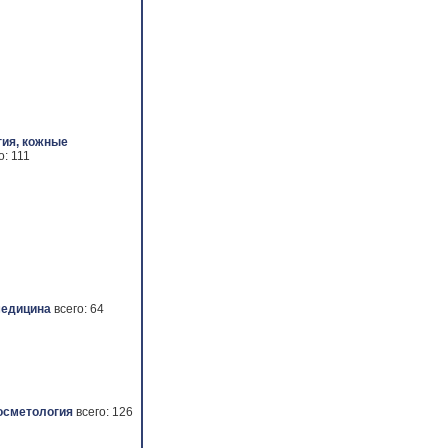
ия, кожные
о: 111
медицина
всего: 64
осметология
всего: 126