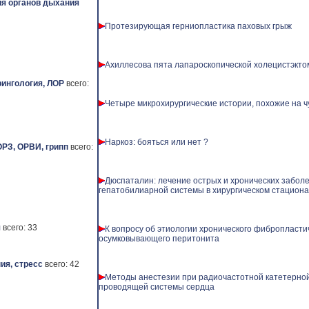
я органов дыхания
Протезирующая герниопластика паховых грыж
Ахиллесова пята лапароскопической холецистэктом
ингология, ЛОР
всего:
Четыре микрохирургические истории, похожие на ч
Наркоз: бояться или нет ?
ОРЗ, ОРВИ, грипп
всего:
Дюспаталин: лечение острых и хронических забол
гепатобилиарной системы в хирургическом стацион
я
всего: 33
К вопросу об этиологии хронического фибропласти
осумковывающего перитонита
ия, стресс
всего: 42
Методы анестезии при радиочастотной катетерно
проводящей системы сердца