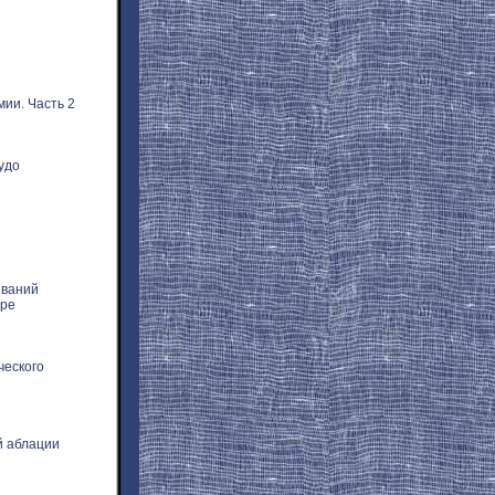
ии. Часть 2
удо
еваний
аре
ческого
й аблации