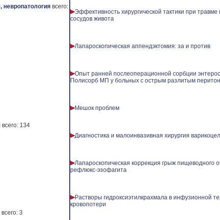
, невропатология
всего:
Эффективность хирургической тактики при травме
сосудов живота
Лапароскопическая аппендэктомия: за и против
Опыт ранней послеоперационной сорбции энтеро
Полисорб МП у больных с острым разлитым перито
Мешок проблем
я
всего: 134
Диагностика и малоинвазивная хирургия варикоце
Лапароскопическая коррекция грыж пищеводного о
рефлюкс-эзофагита
Растворы гидроксиэтилкрахмала в инфузионной те
кровопотери
всего: 3