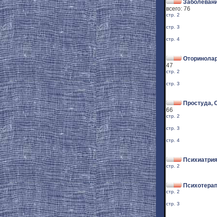
Заболевани
всего: 76
стр. 2
стр. 3
стр. 4
Оторинолар
47
стр. 2
стр. 3
Простуда, 
66
стр. 2
стр. 3
стр. 4
Психиатри
стр. 2
Психотерап
стр. 2
стр. 3