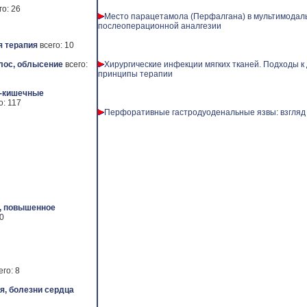
го: 26
Место парацетамола (Перфалгана) в мультимодал
послеоперационной аналгезии
 терапия
всего: 10
лос, облысение
всего:
Хирургические инфекции мягких тканей. Подходы к 
принципы терапии
-кишечные
о: 117
Перфоративные гастродуоденальные язвы: взгляд
, повышенное
50
его: 8
я, болезни сердца