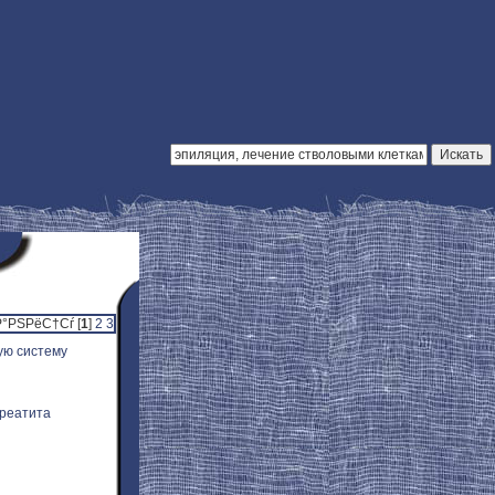
°РЅРёС†Сѓ [
1
]
2
3
ую систему
креатита