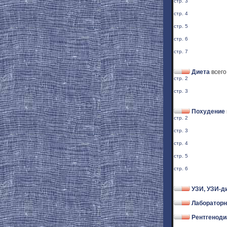
стр. 3
стр. 4
стр. 5
стр. 6
стр. 7
Диета
всего
стр. 2
стр. 3
Похудение
стр. 2
стр. 3
стр. 4
стр. 5
стр. 6
УЗИ, УЗИ-д
Лабораторн
Рентгеноди