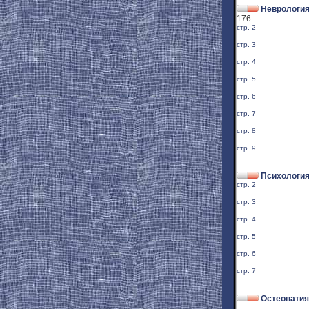
Неврология
176
стр. 2
стр. 3
стр. 4
стр. 5
стр. 6
стр. 7
стр. 8
стр. 9
Психологи
стр. 2
стр. 3
стр. 4
стр. 5
стр. 6
стр. 7
Остеопатия