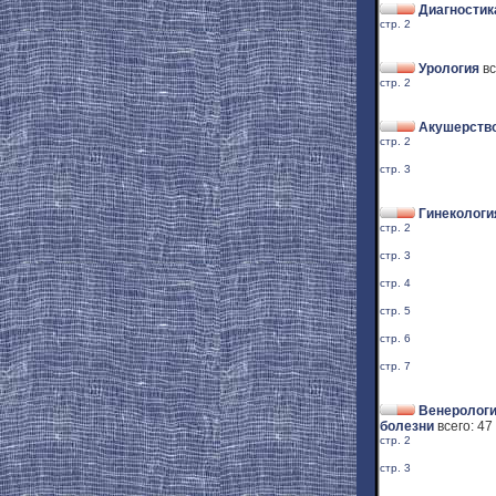
Диагностик
стр. 2
Урология
вс
стр. 2
Акушерство
стр. 2
стр. 3
Гинекологи
стр. 2
стр. 3
стр. 4
стр. 5
стр. 6
стр. 7
Венерологи
болезни
всего: 47
стр. 2
стр. 3