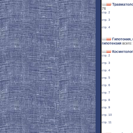
Травматоло
76
стр. 2
стр. 3
стр. 4
Гипотония,
гипотензия
всего:
Косметолог
стр. 2
стр. 3
стр. 4
стр. 5
стр. 6
стр. 7
стр. 8
стр. 9
стр. 10
стр. 11