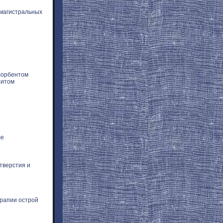
 магистральных
сорбентом
нитом
ле
тверстия и
рапии острой