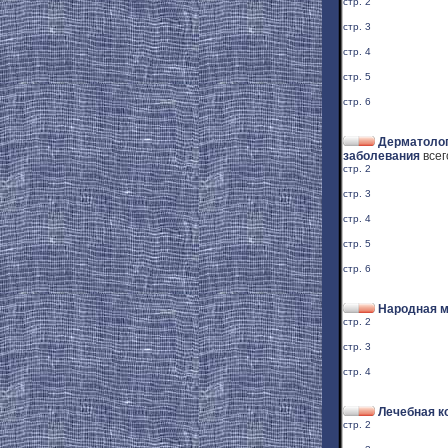
стр. 2
стр. 3
стр. 4
стр. 5
стр. 6
Дерматолог
заболевания
всег
стр. 2
стр. 3
стр. 4
стр. 5
стр. 6
Народная 
стр. 2
стр. 3
стр. 4
Лечебная к
стр. 2