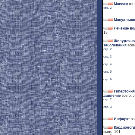
Массаж
все
стр. 2
Мануальная
Лечение во
19
Желудочно
заболевания
всег
стр. 2
стр. 3
стр. 4
стр. 5
стр. 6
Гипертония
давление
всего: 
стр. 2
стр. 3
Инфаркт
вс
Кардиологи
всего: 101