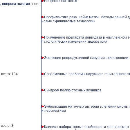
Непрошеная гостья
, невропатология
всего:
Профилактика рака шейки матки. Методы ранней д
новые скрининговые технологии
Применение препарата лонгидаза в комплексной 
патологических изменений эндометрия
Эволюция репродуктивной хирургии в гинекологии
я
всего: 134
Современные проблемы наружного генитального 
Синдром поликистозных яичников
Эмболизация маточных артерий в лечении миомы 
и перспективы
всего: 3
Клинико-лабораторные особенности хронического