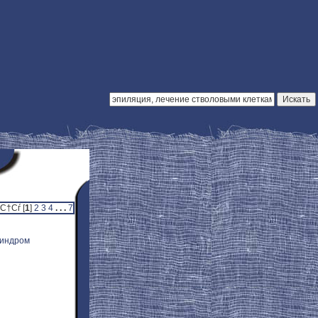
†Сѓ [
1
]
2
3
4
. . .
7
синдром