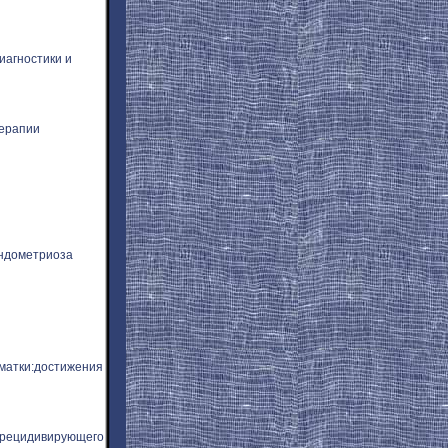
иагностики и
терапии
эндометриоза
матки:достижения
 рецидивирующего