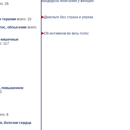
кандидоза гениталий у женщин
го: 26
Декольте без страха и упрека
 терапия
всего: 10
лос, облысение
всего:
Об интимном во весь голос
-кишечные
о: 117
, повышенное
50
его: 8
я, болезни сердца