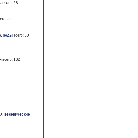
а
всего: 28
его: 39
, роды
всего: 50
я
всего: 132
я, венерические