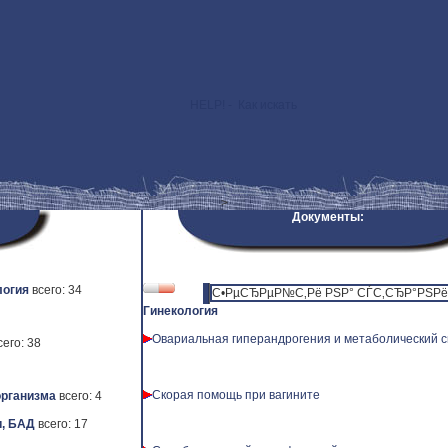
HELP! - Как искать
>
Документы:
логия
всего: 34
С•РµСЂРµР№С‚Рё РЅР° СЃС‚СЂР°РЅРёС
Гинекология
Овариальная гиперандрогения и метаболический 
сего: 38
Скорая помощь при вагините
рганизма
всего: 4
, БАД
всего: 17