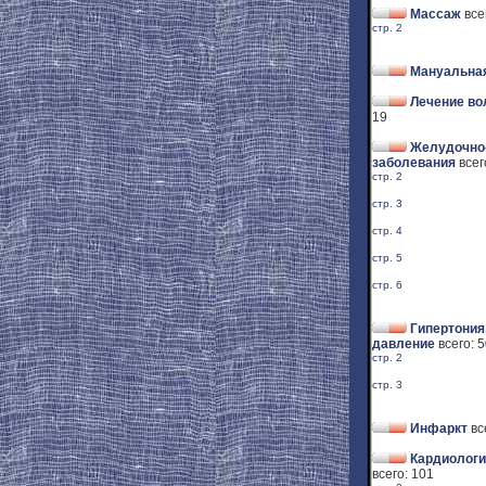
Массаж
все
стр. 2
Мануальная
Лечение во
19
Желудочно
заболевания
всег
стр. 2
стр. 3
стр. 4
стр. 5
стр. 6
Гипертония
давление
всего: 
стр. 2
стр. 3
Инфаркт
вс
Кардиологи
всего: 101