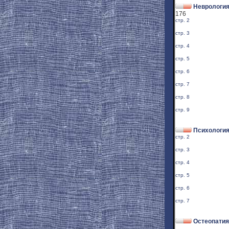
Неврология
176
стр. 2
стр. 3
стр. 4
стр. 5
стр. 6
стр. 7
стр. 8
стр. 9
Психологи
стр. 2
стр. 3
стр. 4
стр. 5
стр. 6
стр. 7
Остеопатия