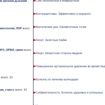
Секс безопасный и комфортный
я органов дыхания
Контрацептивы. Эффективно и недорого
Критические дни. Ежемесячные точки
ингология, ЛОР
всего:
Аборт. Залетные байки
ОРЗ, ОРВИ, грипп
всего:
Аборт. Аборотная сторона медали
Повышенное артериальное давление во время бе
я
всего: 33
Болезнь по личному календарю
ия, стресс
всего: 42
Субфертильность. Болезнь здоровых и успешных