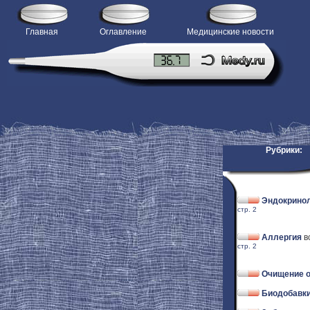
Главная
Оглавление
Медицинские новости
Рубрики:
Эндокрино
стр. 2
Аллергия
в
стр. 2
Очищение о
Биодобавки