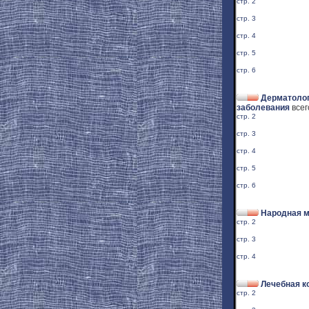
стр. 2
стр. 3
стр. 4
стр. 5
стр. 6
Дерматолог
заболевания
всег
стр. 2
стр. 3
стр. 4
стр. 5
стр. 6
Народная 
стр. 2
стр. 3
стр. 4
Лечебная к
стр. 2