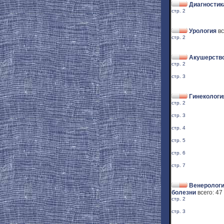
Диагностик
стр. 2
Урология
вс
стр. 2
Акушерство
стр. 2
стр. 3
Гинекологи
стр. 2
стр. 3
стр. 4
стр. 5
стр. 6
стр. 7
Венерологи
болезни
всего: 47
стр. 2
стр. 3