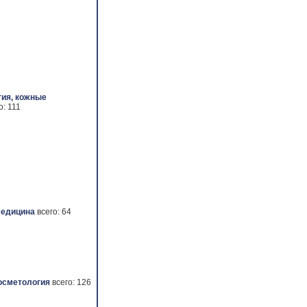
ия, кожные
о: 111
медицина
всего: 64
осметология
всего: 126