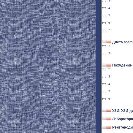
стр. 3
стр. 4
стр. 5
стр. 6
стр. 7
Диета
всего
стр. 2
стр. 3
Похудение
стр. 2
стр. 3
стр. 4
стр. 5
стр. 6
УЗИ, УЗИ-д
Лабораторн
Рентгеноди