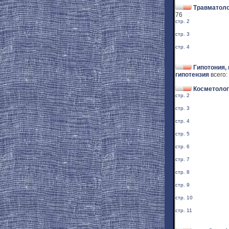
Травматоло
76
стр. 2
стр. 3
стр. 4
Гипотония,
гипотензия
всего:
Косметолог
стр. 2
стр. 3
стр. 4
стр. 5
стр. 6
стр. 7
стр. 8
стр. 9
стр. 10
стр. 11