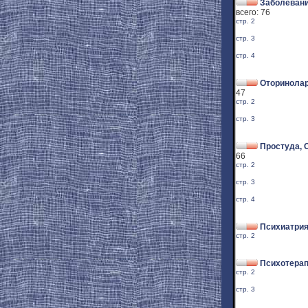
Заболевани
всего: 76
стр. 2
стр. 3
стр. 4
Оторинолар
47
стр. 2
стр. 3
Простуда, 
66
стр. 2
стр. 3
стр. 4
Психиатри
стр. 2
Психотерап
стр. 2
стр. 3