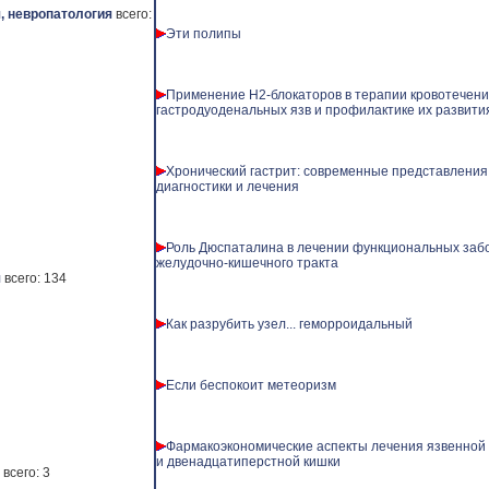
, невропатология
всего:
Эти полипы
Применение Н2-блокаторов в терапии кровотечени
гастродуоденальных язв и профилактике их развити
Хронический гастрит: современные представления
диагностики и лечения
Роль Дюспаталина в лечении функциональных заб
желудочно-кишечного тракта
я
всего: 134
Как разрубить узел... геморроидальный
Если беспокоит метеоризм
Фармакоэкономические аспекты лечения язвенной
и двенадцатиперстной кишки
всего: 3