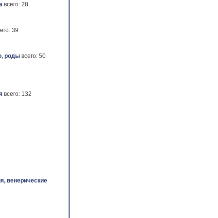
а
всего: 28
его: 39
, роды
всего: 50
я
всего: 132
я, венерические