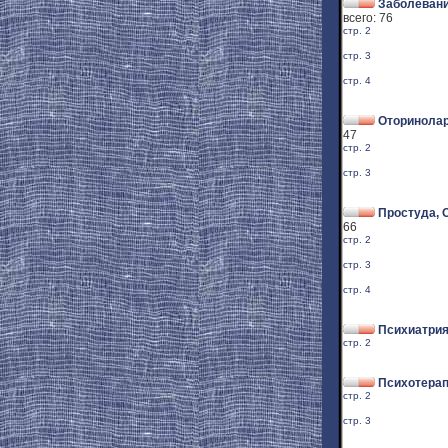
Заболевани
всего: 76
стр. 2
стр. 3
стр. 4
Оторинолар
47
стр. 2
стр. 3
Простуда, 
66
стр. 2
стр. 3
стр. 4
Психиатри
стр. 2
Психотерап
стр. 2
стр. 3