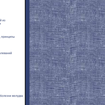
й из
я
, принципы
олеваний
 болезни желудка