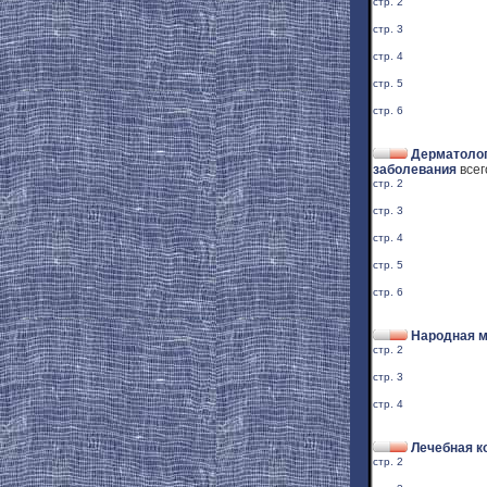
стр. 2
стр. 3
стр. 4
стр. 5
стр. 6
Дерматолог
заболевания
всег
стр. 2
стр. 3
стр. 4
стр. 5
стр. 6
Народная 
стр. 2
стр. 3
стр. 4
Лечебная к
стр. 2