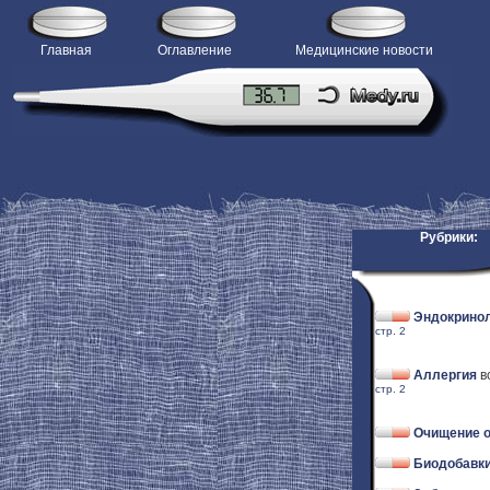
Главная
Оглавление
Медицинские новости
Рубрики:
Эндокрино
стр. 2
Аллергия
в
стр. 2
Очищение о
Биодобавки