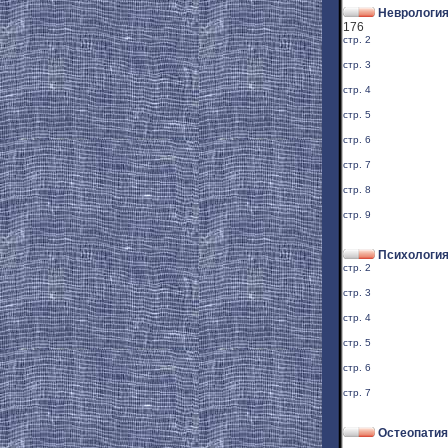
Неврология
176
стр. 2
стр. 3
стр. 4
стр. 5
стр. 6
стр. 7
стр. 8
стр. 9
Психологи
стр. 2
стр. 3
стр. 4
стр. 5
стр. 6
стр. 7
Остеопатия