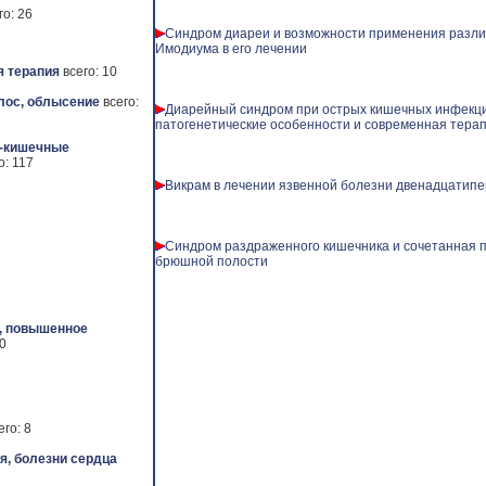
го: 26
Синдром диареи и возможности применения разл
Имодиума в его лечении
 терапия
всего: 10
лос, облысение
всего:
Диарейный синдром при острых кишечных инфекци
патогенетические особенности и современная тера
-кишечные
о: 117
Викрам в лечении язвенной болезни двенадцатипе
Синдром раздраженного кишечника и сочетанная п
брюшной полости
, повышенное
50
его: 8
я, болезни сердца