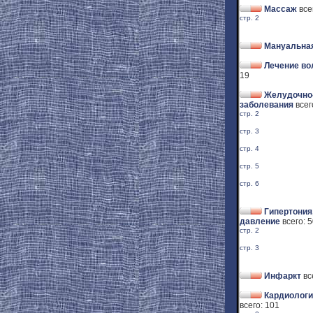
Массаж
все
стр. 2
Мануальная
Лечение во
19
Желудочно
заболевания
всег
стр. 2
стр. 3
стр. 4
стр. 5
стр. 6
Гипертония
давление
всего: 
стр. 2
стр. 3
Инфаркт
вс
Кардиологи
всего: 101