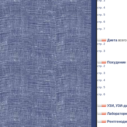
стр. 3
стр. 4
стр. 5
стр. 6
стр. 7
Диета
всего
стр. 2
стр. 3
Похудение
стр. 2
стр. 3
стр. 4
стр. 5
стр. 6
УЗИ, УЗИ-д
Лабораторн
Рентгеноди