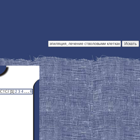
†Сѓ [
1
]
2
3
4
. . .
6