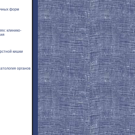
ичных форм
ях: клинико-
пия
рстной кишки
атология органов