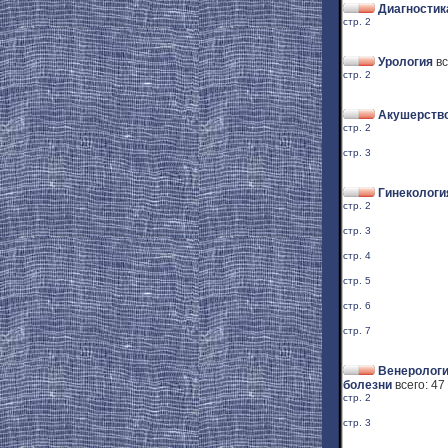
Диагностик
стр. 2
Урология
вс
стр. 2
Акушерство
стр. 2
стр. 3
Гинекологи
стр. 2
стр. 3
стр. 4
стр. 5
стр. 6
стр. 7
Венерологи
болезни
всего: 47
стр. 2
стр. 3