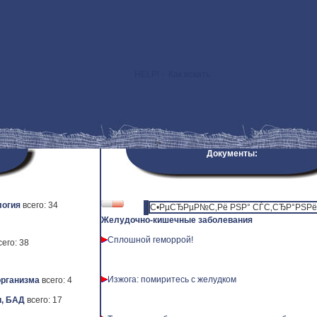
HELP! - Как искать
>
Документы:
логия
всего: 34
С•РµСЂРµР№С‚Рё РЅР° СЃС‚СЂР°РЅРёС
Желудочно-кишечные заболевания
Сплошной геморрой!
сего: 38
Изжога: помиритесь с желудком
рганизма
всего: 4
, БАД
всего: 17