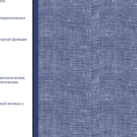
оза
ункциональных
торной функции
миологические,
евтические
ной железы у