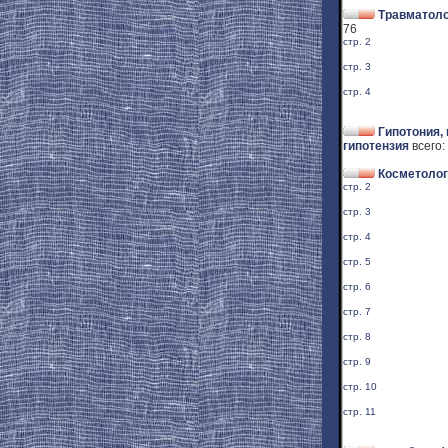
Травматоло
76
стр. 2
стр. 3
стр. 4
Гипотония,
гипотензия
всего:
Косметолог
стр. 2
стр. 3
стр. 4
стр. 5
стр. 6
стр. 7
стр. 8
стр. 9
стр. 10
стр. 11