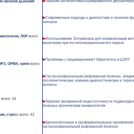
Терапия антибиотикассоциированного дисбактери
я органов дыхания
Современные подходы к диагностике и лечению ф
запоров
ингология, ЛОР
всего:
Использование Эспумизана для нормализации мо
кишечника при послеоперационном его парезе
Проблемы с пищеварением? Обратитесь в ЦЭЛТ
ОРЗ, ОРВИ, грипп
всего:
Гастроэзофагеальная рефлюксная болезнь: эпиде
патогенетические, клинико-диагностические и терап
аспекты
я
всего: 33
Терапия экзокринной недостаточности поджелудоч
больных хроническим панкреатитом
ия, стресс
всего: 42
Бронхолегочные и орофарингеальные проявления
гастроэзофагеальной рефлюксной болезни