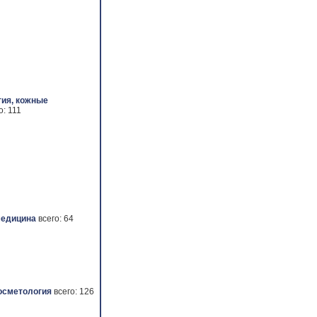
ия, кожные
о: 111
медицина
всего: 64
осметология
всего: 126