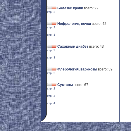
Болезни крови
всего: 22
стр. 2
Нефрология, почки
всего: 42
стр. 2
стр. 3
Сахарный диабет
всего: 43
стр. 2
стр. 3
Флебология, варикозы
всего: 39
стр. 2
Суставы
всего: 67
стр. 2
стр. 3
стр. 4