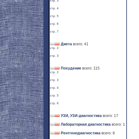
стр. 3
стр. 4
стр. 5
стр. 6
стр. 7
Диета
всего: 41
стр. 2
стр. 3
Похудение
всего: 115
стр. 2
стр. 3
стр. 4
стр. 5
стр. 6
УЗИ, УЗИ-диагностика
всего: 17
Лабораторная диагностика
всего: 1
Рентгенодиагностика
всего: 8