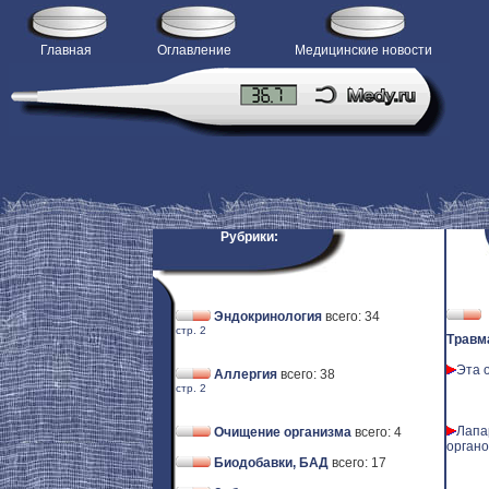
Главная
Оглавление
Медицинские новости
H
Рубрики:
Эндокринология
всего: 34
стр. 2
Травм
Эта 
Аллергия
всего: 38
стр. 2
Лапа
Очищение организма
всего: 4
орган
Биодобавки, БАД
всего: 17