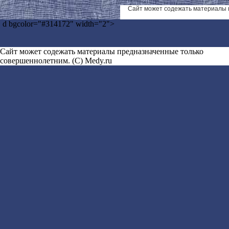
Сайт может содежать материалы 
d bgcolor="#314172" width="2">
Сайт может содежать материалы предназначенные только
совершеннолетним. (С) Medy.ru