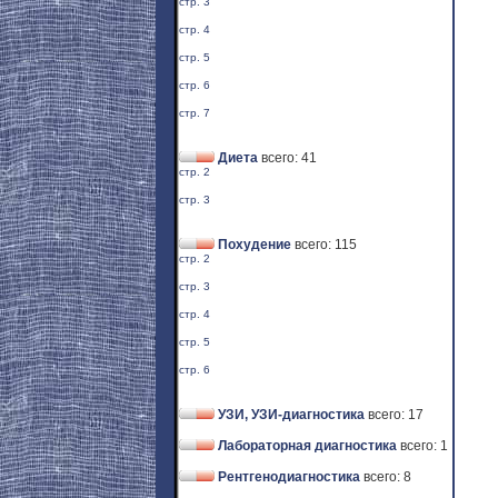
стр. 3
стр. 4
стр. 5
стр. 6
стр. 7
Диета
всего: 41
стр. 2
стр. 3
Похудение
всего: 115
стр. 2
стр. 3
стр. 4
стр. 5
стр. 6
УЗИ, УЗИ-диагностика
всего: 17
Лабораторная диагностика
всего: 1
Рентгенодиагностика
всего: 8