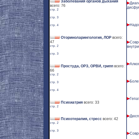
Заболевания органов дыхания
Диаг
всего: 76
дисфу
стр. 2
стр. 3
Надо
стр. 4
Оториноларингология, ЛОР
всего:
47
Совр
стр. 2
внутри
стр. 3
Алко
Простуда, ОРЗ, ОРВИ, грипп
всего:
66
стр. 2
Боле
стр. 3
стр. 4
Гепа
Психиатрия
всего: 33
стр. 2
Дюсп
Психотерапия, стресс
всего: 42
стр. 2
стр. 3
Совр