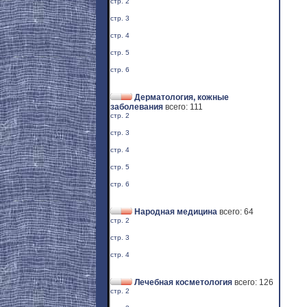
стр. 2
стр. 3
стр. 4
стр. 5
стр. 6
Дерматология, кожные
заболевания
всего: 111
стр. 2
стр. 3
стр. 4
стр. 5
стр. 6
Народная медицина
всего: 64
стр. 2
стр. 3
стр. 4
Лечебная косметология
всего: 126
стр. 2