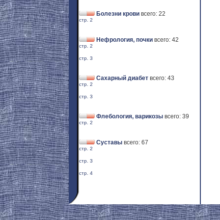
Болезни крови
всего: 22
стр. 2
Нефрология, почки
всего: 42
стр. 2
стр. 3
Сахарный диабет
всего: 43
стр. 2
стр. 3
Флебология, варикозы
всего: 39
стр. 2
Суставы
всего: 67
стр. 2
стр. 3
стр. 4