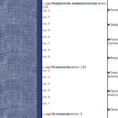
Неврология, невропатология
всего:
176
Лече
стр. 2
стр. 3
стр. 4
Эффе
стр. 5
стр. 6
Ранн
улучш
стр. 7
стр. 8
стр. 9
Виру
Психология
всего: 134
стр. 2
Тяже
монон
стр. 3
стр. 4
стр. 5
Прог
класса
стр. 6
стр. 7
Пече
Остеопатия
всего: 3